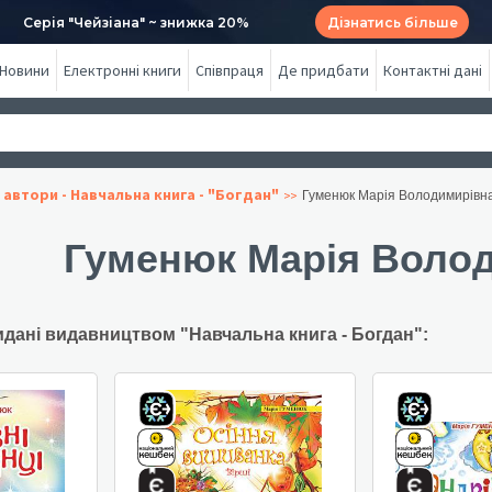
Серія "Чейзіана" ~ знижка 20%
Дізнатись більше
Новини
Електронні книги
Співпраця
Де придбати
Контактні дані
 автори - Навчальна книга - "Богдан"
Гуменюк Марія Володимирівн
Гуменюк Марія Воло
идані видавництвом "Навчальна книга - Богдан":