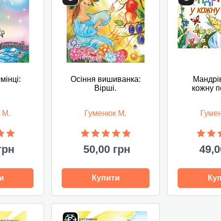
мінці:
Осіння вишиванка:
Мандрі
.
Вірші.
кожну п
 М.
Гуменюк М.
Гуме
грн
50,00 грн
49,0
и
Купити
Ку