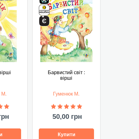
вірші
Барвистий світ :
вірші
 М.
Гуменюк М.
грн
50,00 грн
и
Купити