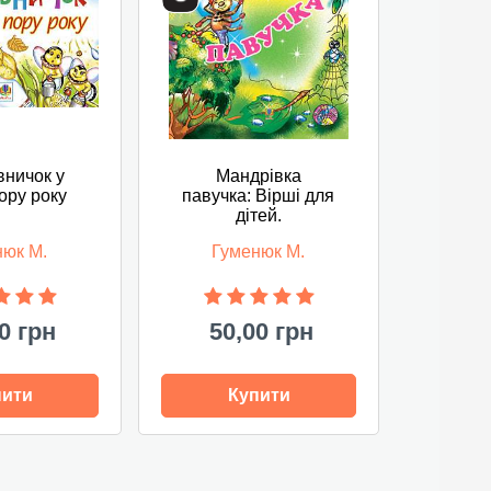
вничок у
Мандрівка
ору року
павучка: Вірші для
дітей.
нюк М.
Гуменюк М.
0 грн
50,00 грн
пити
Купити