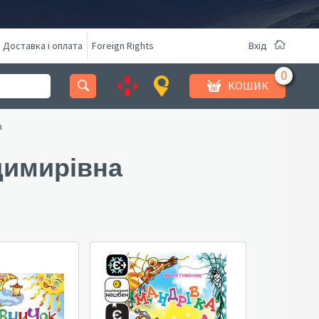
Доставка і оплата
Foreign Rights
Вхід
КОШИК
а
димирівна