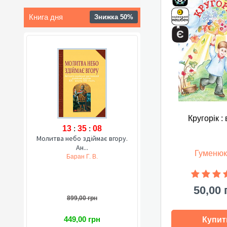
Книга дня
Знижка 50%
Кругорік : 
13
:
35
:
07
Молитва небо здіймає вгору.
Ан...
Гуменюк
Баран Г. В.
50,00 
899,00 грн
449,00 грн
Купит