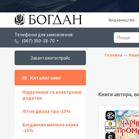
Видавництво
Телефони для замовлення:
(067) 350-18-70
Головна
Наші
Завантажити прайс
Каталог книг
Підручники та електронні
Книги автора, в
додатки
Літня школа-гра -15%
Богданова шкільна наука
-15%