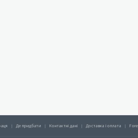
раця
Де придбати
Контактні дані
Доставка і оплата
Fore
|
|
|
|