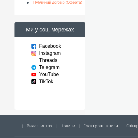
Публічний договір (Оферта)
Ми у соц. мережах
Facebook
Instagram
Threads
Telegram
YouTube
TikTok
Видавництво
Новини
Електронні книги
Співп
|
|
|
|