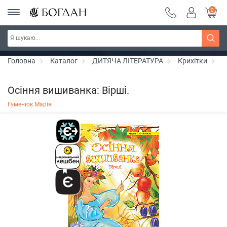
0
Серія "Вандербікери" ~ знижка 25%
Дізнатись більше
Головна
Каталог
ДИТЯЧА ЛІТЕРАТУРА
Крихітки
О
Осіння вишиванка: Вірші.
Гуменюк Марія