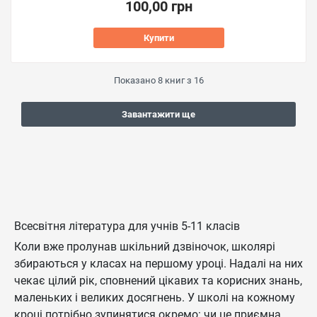
100,00 грн
Купити
Показано
8
книг з
16
Завантажити ще
Всесвітня література для учнів 5-11 класів
Коли вже пролунав шкільний дзвіночок, школярі
збираються у класах на першому уроці. Надалі на них
чекає цілий рік, сповнений цікавих та корисних знань,
маленьких і великих досягнень. У школі на кожному
кроці потрібно зупинятися окремо: чи це приємна