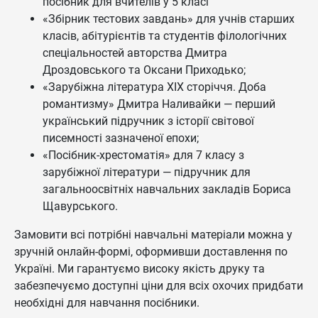
посібник для вчителів у 5 класі
«Збірник тестових завдань» для учнів старших
класів, абітурієнтів та студентів філологічних
спеціальностей авторства Дмитра
Дроздовського та Оксани Приходько;
«Зарубіжна література XIX сторіччя. Доба
романтизму» Дмитра Наливайки — перший
український підручник з історії світової
писемності зазначеної епохи;
«Посібник-хрестоматія» для 7 класу з
зарубіжної літератури — підручник для
загальноосвітніх навчальних закладів Бориса
Щавурського.
Замовити всі потрібні навчальні матеріали можна у
зручній онлайн-формі, оформивши доставлення по
Україні. Ми гарантуємо високу якість друку та
забезпечуємо доступні ціни для всіх охочих придбати
необхідні для навчання посібники.