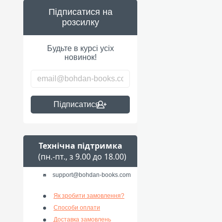
Підписатися на
розсилку
Будьте в курсі усіх
новинок!
Підписатися
Технічна підтримка
(пн.-пт., з 9.00 до 18.00)
support@bohdan-books.com
Як зробити замовлення?
Способи оплати
Доставка замовлень