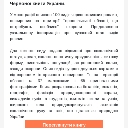
Червоної книги України.
У монографії описано 100 видів червонокнижних рослин,
поширених на території Тернопільської області, що
потребують особливої охорони. Представлено
узагальнену інформацію про сучасний стан видів
рослин.
Для кожного виду подано відомості про созологічний
статус, ареал, еколого-ценотичну приуроченість, життєву
форму, чисельність популяцій, антропогенний вплив,
заходи охорони. Опис видів супроводжується картами з
відтворенням історичного поширення їх на території
області та 37 малюнками і 65 оригінальними
фотографіями. Книга розрахована на ботаніків, екологів,
географів, фахівців природоохоронної справи,
викладачів вузів та студентів, вчителів школи та учнів,
широкого кола природокористувачів, активістів
екологічного руху та всіх, хто цікавиться природою
України
Переглянути книгу