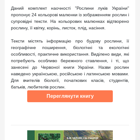
Даний комплект наочності "Рослини луків України"
пропонує 24 кольорові малюнки із зображенням рослин і
супровідні тексти. На кольорових малюнках відтворено
рослину, її квітку, корінь, листок, плід, насіння.
Тексти містять інформацію про будову рослини, її
географічне поширення, біологічні та екологічні
особливості, практичне використання. Виділено види, які
потребують особливо бережного ставлення, і ті, що
занесені до Червоної книги України. Назви рослин
наведено українською, російською і латинською мовами.
Для вчителів біології, початкових класів, студентів,
батьків, любителів рослин.
Переглянути книгу