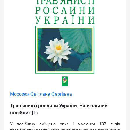
Морозюк Світлана Сергіївна
Трав’янисті рослини України. Навчальний
посібник.(Т)
У посібнику вміщено опис і малюнки 187 видів
трав’янистих рослин України та таблицю для визначення