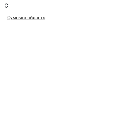
С
Сумська область
Т
Тернопільська область
Х
Харківська область
Херсонська область
Хмельницька область
Ч
Черкаська область
Чернівецька область