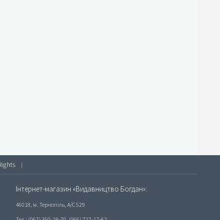
Rights
|
Інтернет-магазин «Видавництво Богдан»:
46018, м. Тернопіль, А/С 529
Тел.: (067) 350-18-70, (066) 727-17-62