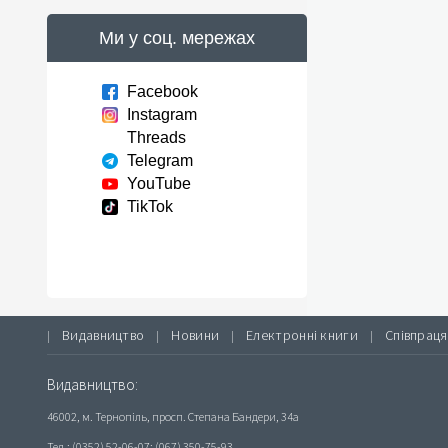
Ми у соц. мережах
Facebook
Instagram
Threads
Telegram
YouTube
TikTok
Видавництво
Новини
Електронні книги
Співпраця
|
|
|
|
Видавництво:
46002, м. Тернопіль, просп. Степана Бандери, 34а
Тел.: (0352) 52-06-07; (067) 350-75-93