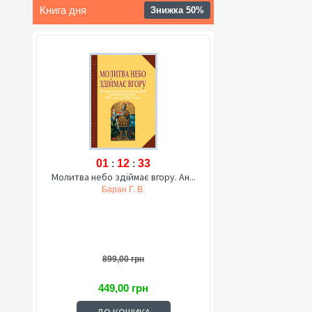
Книга дня
Знижка 50%
01
:
12
:
32
Молитва небо здіймає вгору. Ан...
Баран Г. В.
899,00 грн
449,00 грн