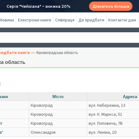
Серія "Чейзіана" ~ знижка 20%
Дізнатись більше
Новини
Електронні книги
Співпраця
Де придбати
Контактні дані
ридбати книги
Кіровоградська область
ка область
і
азин
Місто
Адреса
Кіровоград
вул. Набережна, 13
Кіровоград
вул. К. Маркса, 51
Кіровоград
вул. Поповича, 7В
іт
Олександрія
вул. Леніна, 10
а"