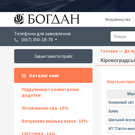
Видавництво
Телефони для замовлення:
(067) 350-18-70
Головна
Де п
Завантажити прайс
Кіровоградсь
Каталог книг
Інші книгарн
Підручники та електронні
Маг
додатки
Книжковий світ
Літня школа-гра -15%
Буква
Шкільний всесв
Богданова шкільна наука -15%
КП "Світоч-книг
СВІТОВИД -15%