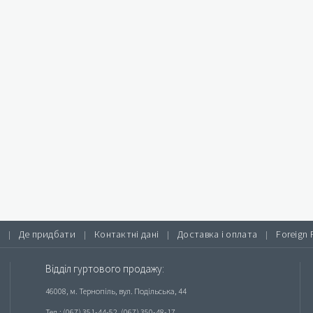
Де придбати
Контактні дані
Доставка і оплата
Foreign 
|
|
|
|
Відділ гуртового продажу:
46008, м. Тернопіль, вул. Подільська, 44
Тел.: (067) 351-44-52, (067) 350-48-17