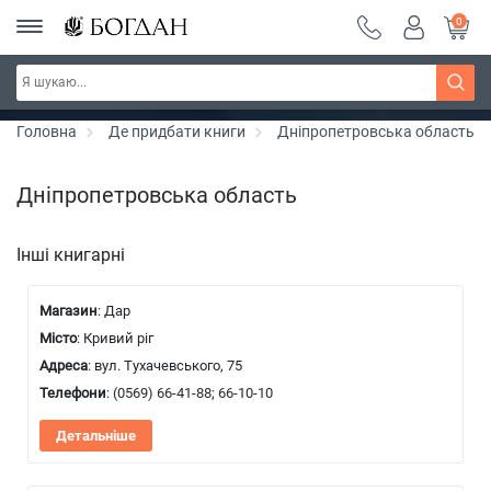
0
Серія "Вандербікери" ~ знижка 25%
Дізнатись більше
Головна
Де придбати книги
Дніпропетровська область
Дніпропетровська область
Інші книгарні
Магазин
: Дар
Місто
: Кривий ріг
Адреса
: вул. Тухачевського, 75
Телефони
:
(0569) 66-41-88
;
66-10-10
Детальніше