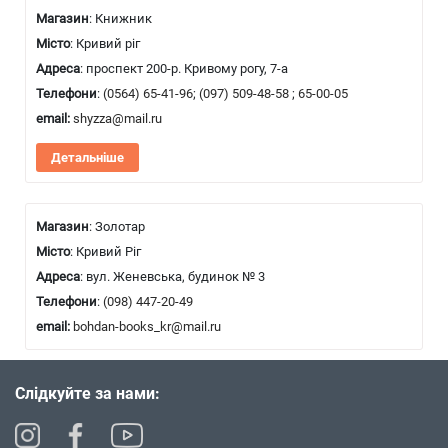
Магазин
: Книжник
Місто
: Кривий ріг
Адреса
: проспект 200-р. Кривому рогу, 7-а
Телефони
:
(0564) 65-41-96
;
(097) 509-48-58
;
65-00-05
email:
shyzza@mail.ru
Детальніше
Магазин
: Золотар
Місто
: Кривий Ріг
Адреса
: вул. Женевська, будинок № 3
Телефони
:
(098) 447-20-49
email:
bohdan-books_kr@mail.ru
Слідкуйте за нами: