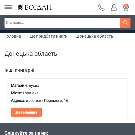
0
Серія "Чейзіана" ~ знижка 20%
Дізнатись більше
Головна
Де придбати книги
Донецька область
Донецька область
Інші книгарні
Магазин
: Буква
Місто
: Горлівка
Адреса
: проспект Перемоги, 16
Детальніше
Слідкуйте за нами: