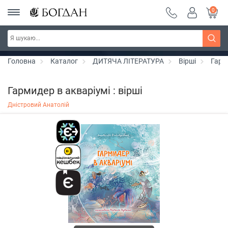
0
РОЗПРОДАЖ ~ 150 грн ~ 200 грн ~ 250 грн ~
Дізнатись більше
300 грн ~ РОЗПРОДАЖ
Головна
Каталог
ДИТЯЧА ЛІТЕРАТУРА
Вірші
Гарми
Гармидер в акваріумі : вірші
Дністровий Анатолій