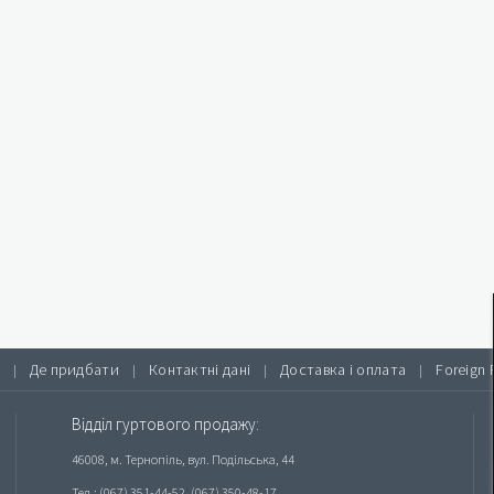
Де придбати
Контактні дані
Доставка і оплата
Foreign 
|
|
|
|
Відділ гуртового продажу:
46008, м. Тернопіль, вул. Подільська, 44
Тел.: (067) 351-44-52, (067) 350-48-17