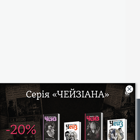
Rights
|
Інтернет-магазин «Видавництво Богдан»:
46018, м. Тернопіль, А/С 529
Тел.: (067) 350-18-70, (066) 727-17-62