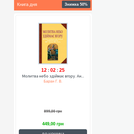
Книга дня
Знижка 50%
12
:
02
:
24
Молитва небо здіймає вгору. Ан...
Баран Г. В.
899,00 грн
449,00 грн