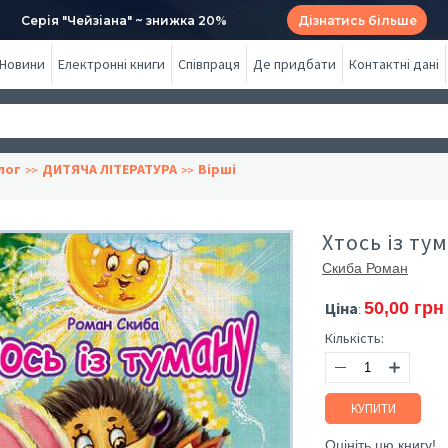
Серія "Чейзіана" ~ знижка 20%
Дізнатись більше
Новини
Електронні книги
Співпраця
Де придбати
Контактні дані
лог
ДИТЯЧА ЛІТЕРАТУРА
Вірші
Хтось із ту
Скиба Роман
Ціна
50,00 грн
:
Кількість:
КУПИТИ
Оцініть цю книгу!