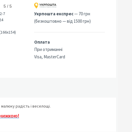
5 / 5
2-7
Укрпошта експрес
— 70 грн
24
(безкоштовно — від 1500 грн)
(166х154)
Оплата
При отриманні
Visa, MasterCard
малюку радість і веселощі.
знижкою!