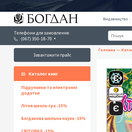
Видавництво
Телефони для замовлення:
(067) 350-18-70
Головна
Ката
Завантажити прайс
Каталог книг
Підручники та електронні
додатки
Літня школа-гра -15%
Богданова шкільна наука -15%
СВІТОВИД -15%