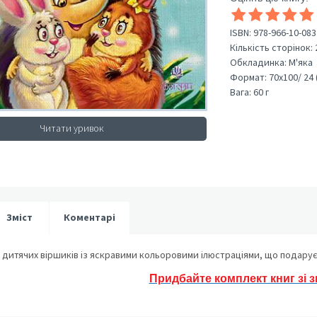
ISBN:
978-966-10-083
Кількість сторінок:
Обкладинка:
М'яка
Формат:
70х100/ 24 
Вага:
60 г
Читати уривок
Зміст
Коментарі
 дитячих віршиків із яскравими кольоровими ілюстраціями, що подарує 
Придбайте комплект книг зі 