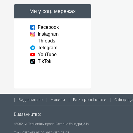
Ми у соц. мережах
Facebook
Instagram
Threads
Telegram
YouTube
TikTok
Видавництво
Новини
Електронні книги
Співпраця
|
|
|
|
Видавництво:
46002, м. Тернопіль, просп. Степана Бандери, 34а
Тел.: (0352) 52-06-07; (067) 350-75-93