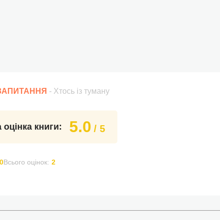
 ЗАПИТАННЯ
- Хтось із туману
5.0
 оцінка книги:
/ 5
0
Всього оцінок:
2