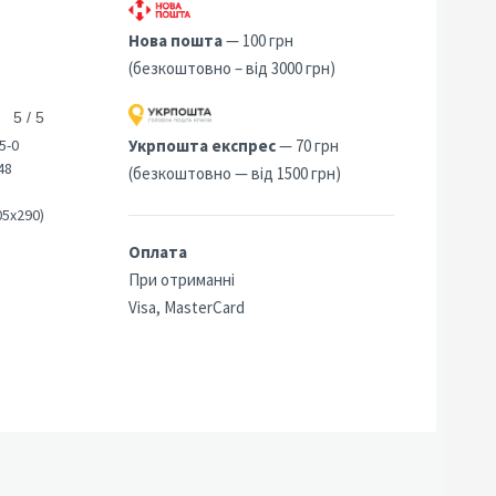
Нова пошта
— 100 грн
(безкоштовно – від 3000 грн)
5 / 5
5-0
Укрпошта експрес
— 70 грн
48
(безкоштовно — від 1500 грн)
05х290)
Оплата
При отриманні
Visa, MasterCard