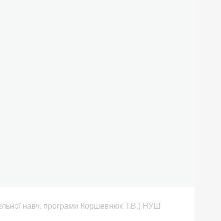
дельної навч. програми Коршевнюк Т.В.) НУШ