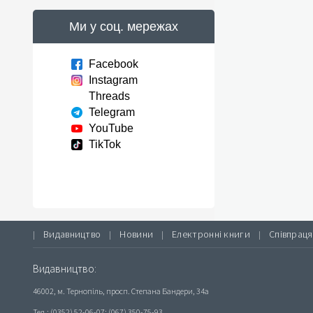
Ми у соц. мережах
Facebook
Instagram
Threads
Telegram
YouTube
TikTok
Видавництво
Новини
Електронні книги
Співпраця
|
|
|
|
Видавництво:
46002, м. Тернопіль, просп. Степана Бандери, 34а
Тел.: (0352) 52-06-07; (067) 350-75-93