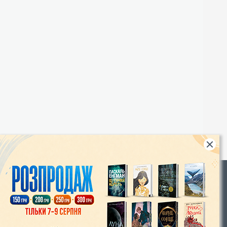
Rights
|
Інтернет-магазин «Видавництво Богдан»:
46018, м. Тернопіль, А/С 529
Тел.: (067) 350-18-70, (066) 727-17-62