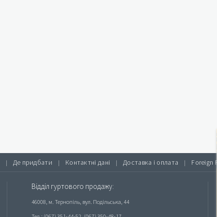
Де придбати
Контактні дані
Доставка і оплата
Foreign 
|
|
|
|
Відділ гуртового продажу:
46008, м. Тернопіль, вул. Подільська, 44
Тел.: (067) 351-44-52, (067) 350-48-17