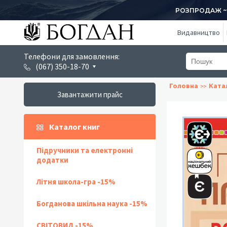
РОЗПРОДАЖ ~ 1
Видавництво
Телефони для замовлення:
(067) 350-18-70
Головна
Ката
Завантажити прайс
Каталог книг
Підручники та електронні
додатки
Літня школа-гра -15%
Богданова шкільна наука -15%
СВІТОВИД -15%