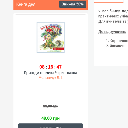
Книга дня
Знижка 50%
У посібнику по
практичних умінь
Для вчителів та 
До підручників:
Коршевнюк 
Янкавець О
08
:
16
:
46
Пригоди гномика Чарлі : казка
Мельничук Б. І.
99,00 грн
49,00 грн