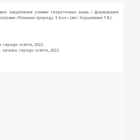
вне закріплення учнями теоретичних знань і формування
ограми «Пізнаємо природу. 5-6 кл.» (авт. Коршевнюк Т.В.).
. середн. освіти, 2022.
. загальн. середн. освіти, 2022.