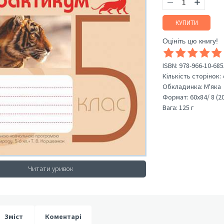
КУПИТИ
Оцініть цю книгу!
ISBN:
978-966-10-685
Кількість сторінок:
Обкладинка:
М'яка
Формат:
60х84/ 8 (2
Вага:
125 г
Читати уривок
Зміст
Коментарі