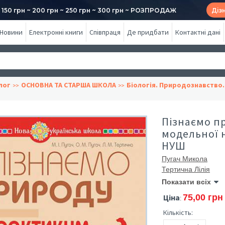
50 грн ~ 200 грн ~ 250 грн ~ 300 грн ~ РОЗПРОДАЖ
Діз
Новини
Електронні книги
Співпраця
Де придбати
Контактні дані
лог
ОСНОВНА ТА СТАРША ШКОЛА
Біологія. Природознавство.
Пізнаємо пр
модельної 
НУШ
Пугач Микола
Тертична Лілія
Показати всіх
Ціна
75,00 грн
:
Кількість: