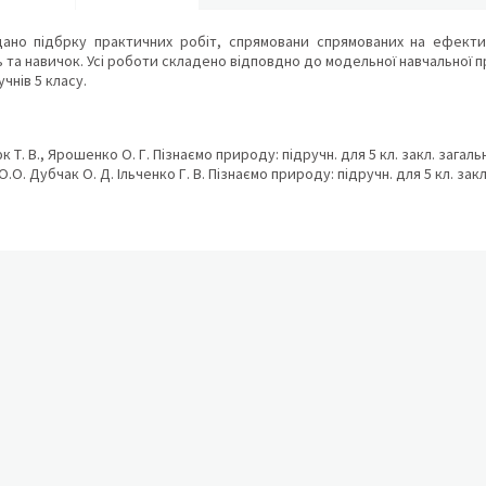
дано підбрку практичних робіт, спрямовани спрямованих на ефекти
 та навичок. Усі роботи складено відповдно до модельної навчальної пр
учнів 5 класу.
Т. В., Ярошенко О. Г. Пізнаємо природу: підручн. для 5 кл. закл. загальн
.О. Дубчак О. Д. Ільченко Г. В. Пізнаємо природу: підручн. для 5 кл. закл