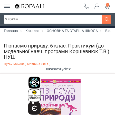
0
РОЗПРОДАЖ ~ 150 грн ~ 200 грн ~ 250 грн ~
Дізнатись більше
300 грн ~ РОЗПРОДАЖ
Головна
Каталог
ОСНОВНА ТА СТАРША ШКОЛА
Біоло
Пізнаємо природу. 6 клас. Практикум (до
модельної навч. програми Коршевнюк Т.В.)
НУШ
Пугач Микола ,
Тертична Лілія ,
Показати усіх