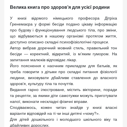
Велика книга про здоров’я для усієї родини
У книзі відомого німецького професора Дітріха
Ґренемаєра у формі бесіди подано цікаву інформацію
про будову і функціонування людського тіла, про зміни,
що відбуваються в нашому організмі протягом життя,
доступно описано складні психофізіологічні процеси.
Автор вибрав доречний мовний стиль, правильний тон
бесіди — коректний, відкритий, із м’яким гумором. На
запитання малюків відповідає лікар.
Його пояснення є наочним прикладом для батьків, як
треба говорити з дітьми про складні питання фізіології
людини, виховувати дбайливе ставлення до власного
здоров’я, культуру тіла та почуттів.
Видання гарно ілюстроване, містить вікторини, поради
та рецепти, за якими діти самотужки можуть приготувати
напої, виконати нескладні фізичні вправи.
Сподіваємось, кожен читач знайде у книзі власні
варіанти відповідей на ті чи інші дитячі «чому?».
Для дітей дошкільного і молодшого шкільного віку та
дбайливих дорослих.