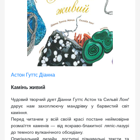
Астон Гуттс Діанна
Камінь живий
Чудовий творчий дует Діанни Гуттс Астон та Сильвії Лонґ
дарує нам захоплюючу мандрівку у барвистий світ
каміння.
Перед читачем у всій своїй красі постане неймовірне
розмаїття каменів — від яскраво-блакитної ляпіс-лазурі
до темного вулканічного обсидіану.
Оригінальний дизайн, доступні пізнавальні тексти та