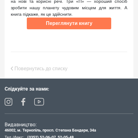
на нові та корисні речі. Три «П» — хороший спосіб
зробити нашу планету чудовим місцем для життя. А
книга підкаже, як це здійснити.
Переглянути книгу
Повернутись до списку
Слідкуйте за нами:
Видавництво:
46002, м. Тернопіль, просп. Степана Бандери, 34а
Тел./факс:
(0352) 52-06-07
,
52-05-48