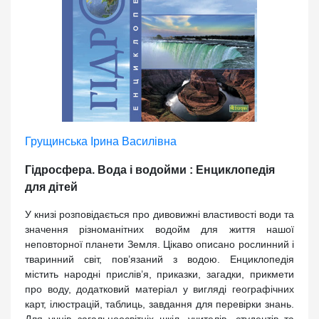
Грущинська Ірина Василівна
Гідросфера. Вода і водойми : Енциклопедія
для дітей
У книзі розповідається про дивовижні властивості води та
значення різноманітних водойм для життя нашої
неповторної планети Земля. Цікаво описано рослинний і
тваринний світ, пов’язаний з водою. Енциклопедія
містить народні прислів’я, приказки, загадки, прикмети
про воду, додатковий матеріал у вигляді географічних
карт, ілюстрацій, таблиць, завдання для перевірки знань.
Для учнів загальноосвітніх шкіл, учителів, студентів та