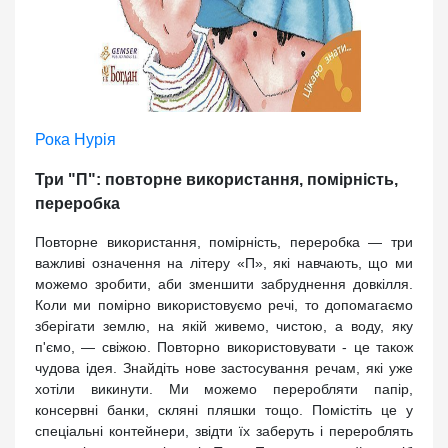
Рока Нурія
Три "П": повторне використання, помірність,
переробка
Повторне використання, помірність, переробка — три
важливі означення на літеру «П», які навчають, що ми
можемо зробити, аби зменшити забруднення довкілля.
Коли ми помірно використовуємо речі, то допомагаємо
зберігати землю, на якій живемо, чистою, а воду, яку
п'ємо, — свіжою. Повторно використовувати - це також
чудова ідея. Знайдіть нове застосування речам, які уже
хотіли викинути. Ми можемо переробляти папір,
консервні банки, скляні пляшки тощо. Помістіть це у
спеціальні контейнери, звідти їх заберуть і перероблять