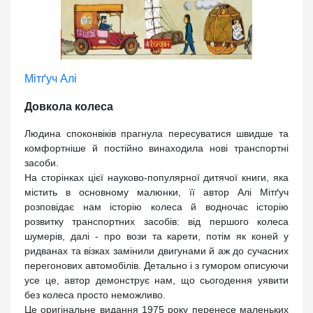
Мітґуч Алі
Довкола колеса
Людина споконвіків прагнула пересуватися швидше та
комфортніше й постійно винаходила нові транспортні
засоби.
На сторінках цієї науково-популярної дитячої книги, яка
містить в основному малюнки, її автор Алі Мітґуч
розповідає нам історію колеса й водночас історію
розвитку транспортних засобів: від першого колеса
шумерів, далі - про вози та карети, потім як коней у
ридванах та візках замінили двигунами й аж до сучасних
перегонових автомобілів. Детально і з гумором описуючи
усе це, автор демонструє нам, що сьогодення уявити
без колеса просто неможливо.
Це оригінальне видання 1975 року перенесе маленьких