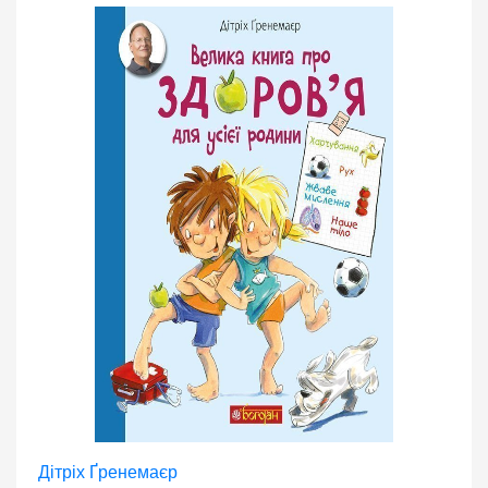
Дітріх Ґренемаєр