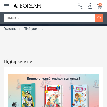
0
Серія "Чейзіана" ~ знижка 20%
Дізнатись більше
Головна
Підбірки книг
Підбірки книг