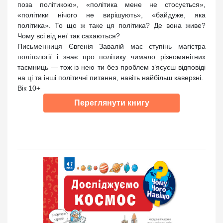
поза політикою», «політика мене не стосується»,
«політики нічого не вирішують», «байдуже, яка
політика». То що ж таке ця політика? Де вона живе?
Чому всі від неї так сахаються?
Письменниця Євгенія Завалій має ступінь магістра
політології і знає про політику чимало різноманітних
таємниць — тож із нею ти без проблем з’ясуєш відповіді
на ці та інші політичні питання, навіть найбільш каверзні.
Вік 10+
Переглянути книгу