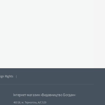
ign Rights
|
Інтернет-магазин «Видавництво Богдан»:
46018, м. Тернопіль, А/С 529