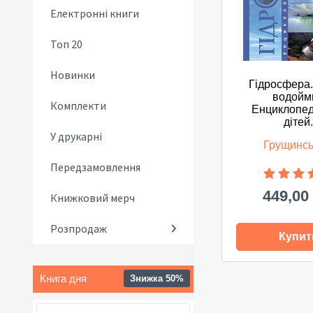
Електронні книги
Топ 20
Новинки
Гідросфера.
водойми
Комплекти
Енциклопед
дітей.
У друкарні
Грущинськ
Передзамовлення
449,00
Книжковий мерч
Розпродаж
Купит
Книга дня
Знижка 50%