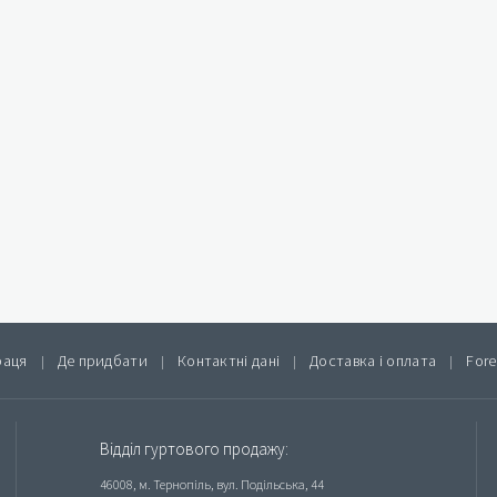
раця
Де придбати
Контактні дані
Доставка і оплата
Fore
|
|
|
|
Відділ гуртового продажу:
46008, м. Тернопіль, вул. Подільська, 44