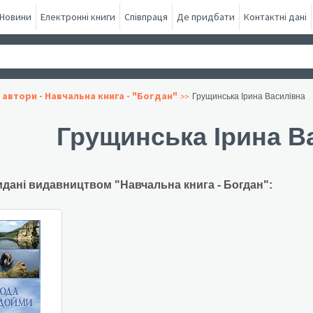
Новини
Електронні книги
Співпраця
Де придбати
Контактні дані
 автори - Навчальна книга - "Богдан"
Грущинська Ірина Василівна
Грущинська Ірина В
идані видавництвом "Навчальна книга - Богдан":