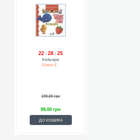
22
:
28
:
24
Кольори
Бомон Е. .
199,00 грн
99,00 грн
ДО КОШИКА