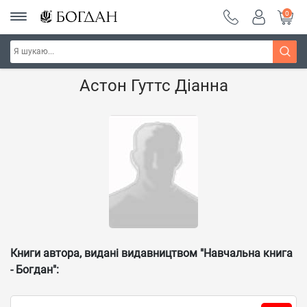
0
Головна
Наші автори - Навчальна книга - "Богдан"
Астон Гуттс Діанна
Книги автора, видані видавництвом "Навчальна книга
- Богдан":