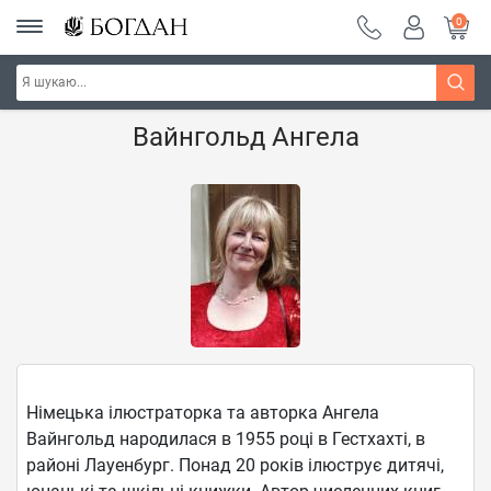
0
Головна
Наші автори - Навчальна книга - "Богдан"
Вайнгольд Ангела
Німецька ілюстраторка та авторка Ангела
Вайнгольд народилася в 1955 році в Гестхахті, в
районі Лауенбург. Понад 20 років ілюструє дитячі,