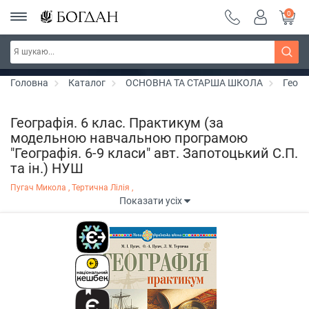
0
РОЗПРОДАЖ ~ 150 грн ~ 200 грн ~ 250 грн ~
Дізнатись більше
300 грн ~ РОЗПРОДАЖ
Головна
Каталог
ОСНОВНА ТА СТАРША ШКОЛА
Геогр
Географія. 6 клас. Практикум (за
модельною навчальною програмою
"Географія. 6-9 класи" авт. Запотоцький С.П.
та ін.) НУШ
Пугач Микола ,
Тертична Лілія ,
Показати усіх