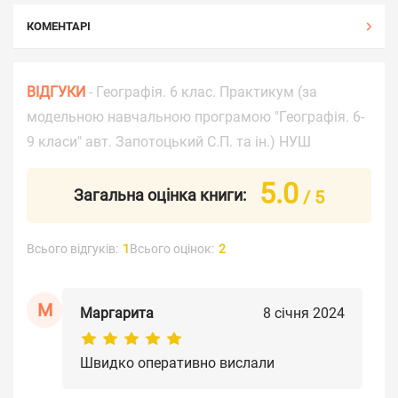
КОМЕНТАРІ
ВІДГУКИ
- Географія. 6 клас. Практикум (за
модельною навчальною програмою "Географія. 6-
9 класи" авт. Запотоцький С.П. та ін.) НУШ
5.0
Загальна оцінка книги:
/ 5
Всього відгуків:
1
Всього оцінок:
2
М
Маргарита
8 січня 2024
Швидко оперативно вислали