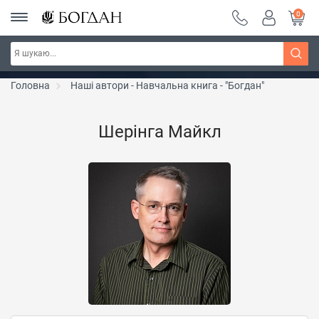
0
Серія "Чейзіана" ~ знижка 20%
Дізнатись більше
Головна
Наші автори - Навчальна книга - "Богдан"
Шерінга Майкл