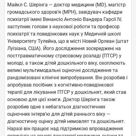
Майкл С. Шерінга — доктор медицини (MD), магістр
громадського здоров’я (MPH), завідувач кафедри
психіатрії імені Венансіо Антоніо Вандера Гарсії IV,
заступник голови з наукової роботи та професор
психіатрії та поведінкових наук у Медичній школі
Університету Тулейна, що в місті Новий Орлеан (штат
Луїзіана, США). Його дослідження зосереджені на
посттравматичному стресовому розладі (ПТСР) у
молоді, а також дітей дошкільного віку, охоплюють
великі мультимодальні оціночні дослідження та
рандомізовані клінічні випробування. Він розробив і
апробував посібник з когнітивно-поведінкової
терапії для лікування ПТСР у дошкільнят, який став
основою для цієї книги. Доктор Шерінга також
розробив одне з небагатьох діагностичних
оціночних інтерв’ю для дітей раннього віку —
діагностичну оцінку дітей немовлят та дошкільнят.
Наразі він працює над підтримкою впровадження
скринінгу на основі доказової медицини, оцінки та