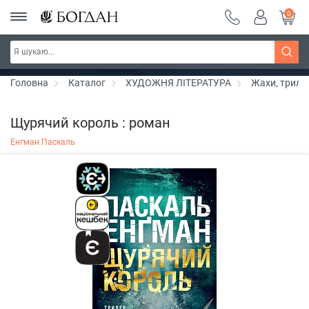
0
Серія "Чейзіана" ~ знижка 20%
Дізнатись більше
Головна
Каталог
ХУДОЖНЯ ЛІТЕРАТУРА
Жахи, триле
Щурячий король : роман
Енґман Паскаль