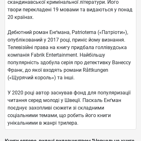
скандинавської кримінальної літератури. Його
твори перекладені 19 мовами та видаються у понад
20 країнах.
Дебютний роман Енґмана, Patrioterna («Патріоти»),
опублікований у 2017 році, приніс йому визнання.
Телевізійні права на книгу придбала голлівудська
компанія Fabrik Entertainment. Найбільшу
популярність здобула серія про детективку Ванессу
Франк, до якої входять романи Råttkungen
(«Щурячий король») та інші.
У 2020 році автор заснував фонд для популяризації
читання серед молоді у Швеції. Паскаль Енґман
поєднує захопливі сюжети зі складними
соціальними темами, що робить його книги
унікальними в жанрі трилера.