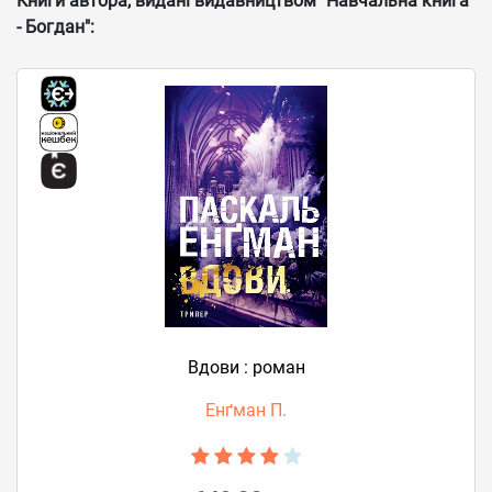
Книги автора, видані видавництвом "Навчальна книга
- Богдан":
Вдови : роман
Енґман П.