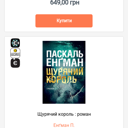
649,00 грн
Купити
Щурячий король : роман
Енґман П.