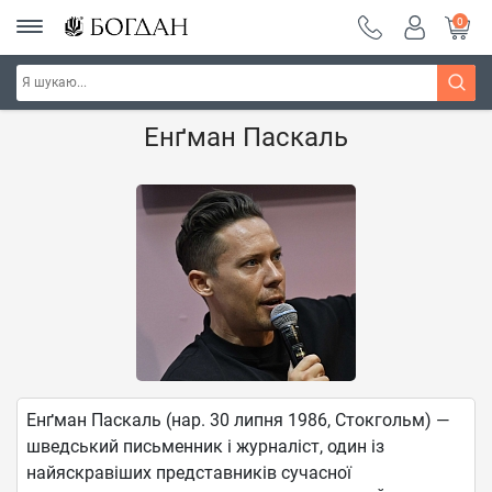
0
Головна
Наші автори - Навчальна книга - "Богдан"
Енґман Паскаль
Енґман Паскаль (нар. 30 липня 1986, Стокгольм) —
шведський письменник і журналіст, один із
найяскравіших представників сучасної