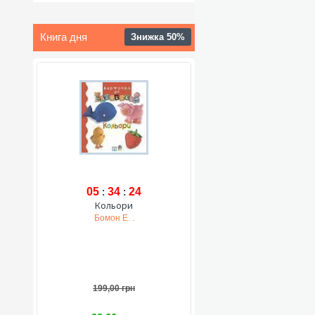
Книга дня
Знижка 50%
05
:
34
:
23
Кольори
Бомон Е. .
199,00 грн