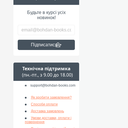
Будьте в курсі усіх
новинок!
Підписатися
Технічна підтримка
(пн.-пт., з 9.00 до 18.00)
support@bohdan-books.com
Як зробити замовлення?
Способи оплати
Доставка замовлень
Умови доставки, оплати і
повернення