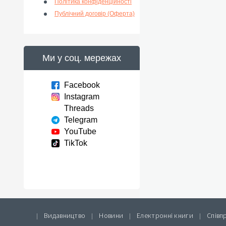
Політика конфіденційності
Публічний договір (Оферта)
Ми у соц. мережах
Facebook
Instagram
Threads
Telegram
YouTube
TikTok
Видавництво
Новини
Електронні книги
Співп
|
|
|
|