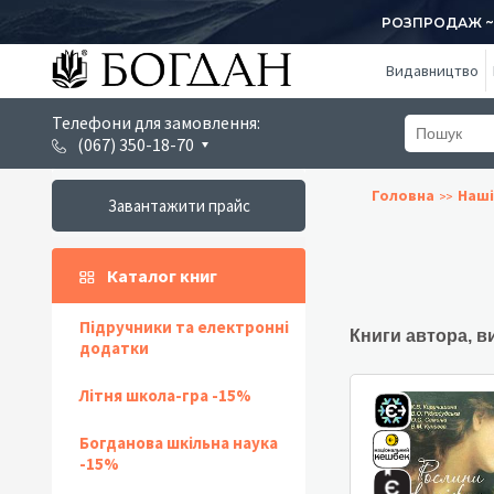
РОЗПРОДАЖ ~ 1
Видавництво
Телефони для замовлення:
(067) 350-18-70
Головна
Наші
Завантажити прайс
Каталог книг
Підручники та електронні
Книги автора, в
додатки
Літня школа-гра -15%
Богданова шкільна наука
-15%