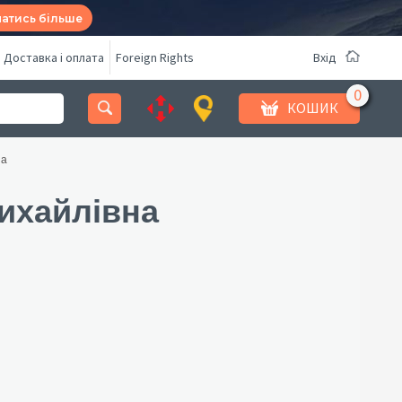
натись більше
Доставка і оплата
Foreign Rights
Вхід
КОШИК
на
ихайлівна