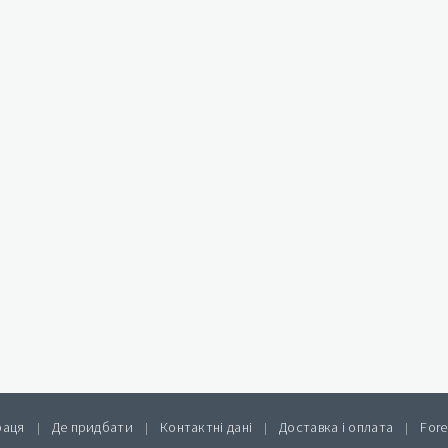
раця
Де придбати
Контактні дані
Доставка і оплата
Fore
|
|
|
|