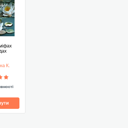
міфах
дах
на К.
явності
нути