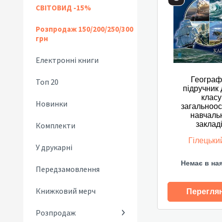
СВІТОВИД -15%
Розпродаж 150/200/250/300
грн
Електронні книги
Географі
Топ 20
підручник 
класу
Новинки
загальноос
навчаль
заклад
Комплекти
Гілецьки
У друкарні
Немає в на
Передзамовлення
Книжковий мерч
Перегля
Розпродаж