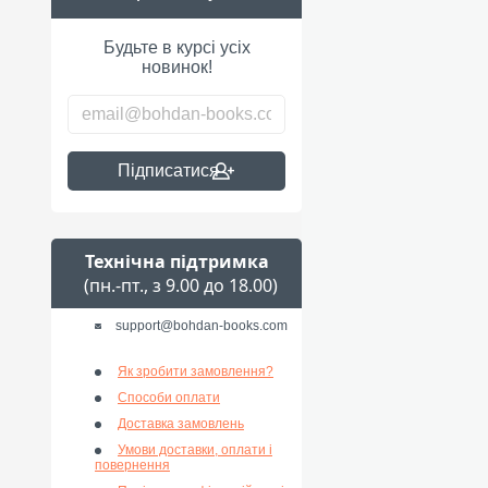
Будьте в курсі усіх
новинок!
Підписатися
Технічна підтримка
(пн.-пт., з 9.00 до 18.00)
support@bohdan-books.com
Як зробити замовлення?
Способи оплати
Доставка замовлень
Умови доставки, оплати і
повернення