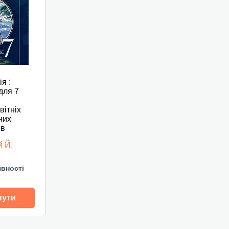
я :
для 7
вітніх
них
ів
й Й.
явності
нути