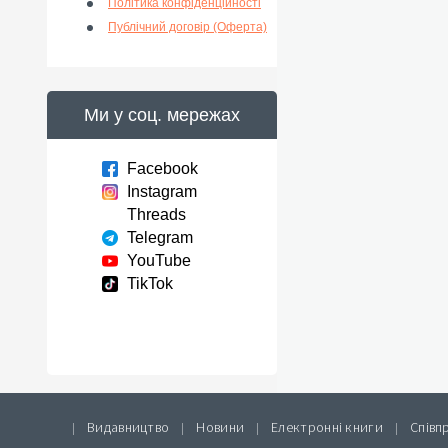
Політика конфіденційності
Публічний договір (Оферта)
Ми у соц. мережах
Facebook
Instagram
Threads
Telegram
YouTube
TikTok
Видавництво
Новини
Електронні книги
Співп
|
|
|
|