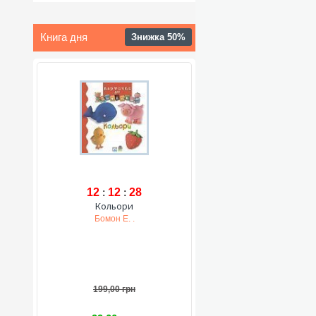
Книга дня
Знижка 50%
12
:
12
:
27
Кольори
Бомон Е. .
199,00 грн