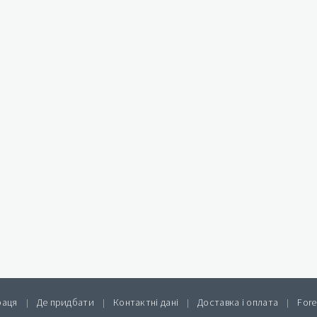
раця
Де придбати
Контактні дані
Доставка і оплата
Fore
|
|
|
|