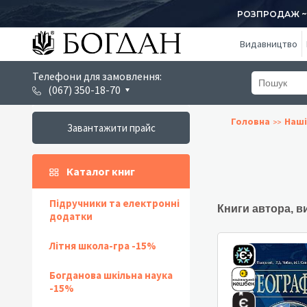
РОЗПРОДАЖ ~ 1
Видавництво
Телефони для замовлення:
(067) 350-18-70
Головна
Наші
Завантажити прайс
Каталог книг
Підручники та електронні
Книги автора, в
додатки
Літня школа-гра -15%
Богданова шкільна наука
-15%