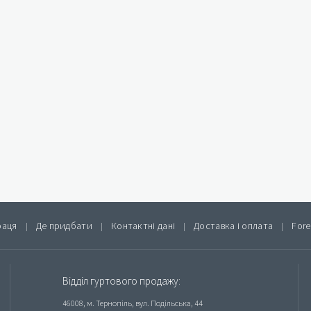
раця
Де придбати
Контактні дані
Доставка і оплата
Fore
|
|
|
|
Відділ гуртового продажу:
46008, м. Тернопіль, вул. Подільська, 44