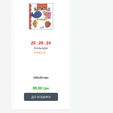
20
:
28
:
23
Кольори
Бомон Е. .
199,00 грн
99,00 грн
ДО КОШИКА