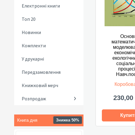
Електронні книги
Топ 20
Новинки
Основ
математи
Комплекти
моделюв
економіч
екологічн
У друкарні
соціаль
процесі
Передзамовлення
Навч.пос
Коробов
Книжковий мерч
230,00
Розпродаж
Купит
Книга дня
Знижка 50%