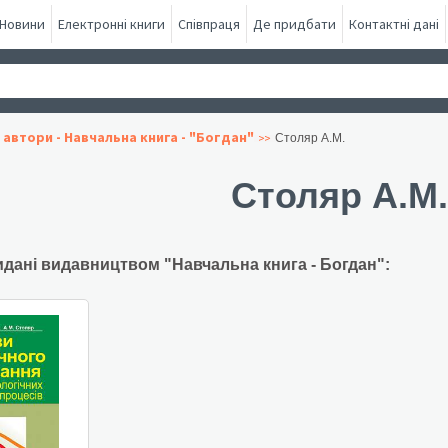
Новини
Електронні книги
Співпраця
Де придбати
Контактні дані
 автори - Навчальна книга - "Богдан"
Столяр А.М.
Столяр А.М.
идані видавництвом "Навчальна книга - Богдан":