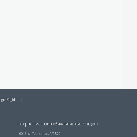
ign Rights
|
Інтернет-магазин «Видавництво Богдан»:
46018, м. Тернопіль, А/С 529