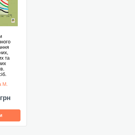
и
чного
ання
них,
их та
них
в.
іб.
а М.
 грн
и