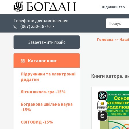
Видавництво
Телефони для замовлення:
(067) 350-18-70
Головна
Наші
Завантажити прайс
Каталог книг
Підручники та електронні
Книги автора, в
додатки
Літня школа-гра -15%
Богданова шкільна наука
-15%
СВІТОВИД -15%