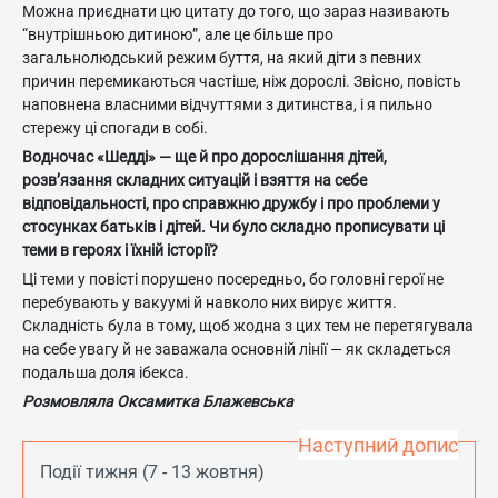
Можна приєднати цю цитату до того, що зараз називають
“внутрішньою дитиною”, але це більше про
загальнолюдський режим буття, на який діти з певних
причин перемикаються частіше, ніж дорослі. Звісно, повість
наповнена власними відчуттями з дитинства, і я пильно
стережу ці спогади в собі.
Водночас «Шедді» — ще й про дорослішання дітей,
розв’язання складних ситуацій і взяття на себе
відповідальності, про справжню дружбу і про проблеми у
стосунках батьків і дітей. Чи було складно прописувати ці
теми в героях і їхній історії?
Ці теми у повісті порушено посередньо, бо головні герої не
перебувають у вакуумі й навколо них вирує життя.
Складність була в тому, щоб жодна з цих тем не перетягувала
на себе увагу й не заважала основній лінії — як складеться
подальша доля ібекса.
Розмовляла Оксамитка Блажевська
Наступний допис
Події тижня (7 - 13 жовтня)