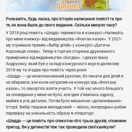
Розкажіть, будь ласка, про історію написання повісті та про
те, як вона йшла до свого видання. Скільки минуло часу?
У 2018 році повість «Шедді» перемогла в конкурсі «Напишіть
про мене книжку» від видавництва «Фонтан казок». У 2021-
му отримала премію «Вибір дітей» у конкурсі «Дитяча
Коронація слова». Тепер я гортаю сторінки друкованого
примірника від видавництва «Богдан». І дякую Івану
Андрусяку, який був у складі конкурсного журі в далекому
2018-му та згадав про повість через роки.
«Шедді» — це незапланований рукопис, бо писати для дітей я
не збирався, але коли натрапив на конкурс від «Фонтану
казок», то закортіло взяти участь. У той час нічого більшого
за оповідання у мене не було, але ідея з’явилась одразу,
майже в усіх деталях. Потім було механічне «допилювання»
історії. Вибір тварини випадковий — звісно, попередньо робив
перевірку на унікальність образу в літературі.
«Шедді» — це повість про спекотне літо трьох друзів, сповнене
пригод. Ви у дитинстві теж так проводили свої канікули?