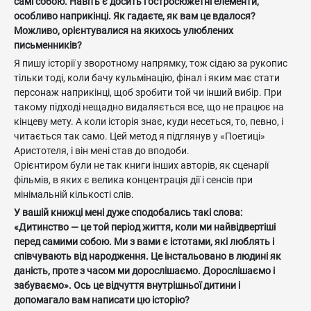
самі собою. Навіть є досить гостросюжетні елементи,
особливо наприкінці. Як гадаєте, як вам це вдалося?
Можливо, орієнтувалися на якихось улюблених
письменників?
Я пишу історії у зворотному напрямку, тож сідаю за рукопис
тільки тоді, коли бачу кульмінацію, фінал і яким має стати
персонаж наприкінці, щоб зробити той чи інший вибір. При
такому підході нещадно видаляється все, що не працює на
кінцеву мету. А коли історія знає, куди несеться, то, певно, і
читається так само. Цей метод я підглянув у «Поетиці»
Аристотеля, і він мені став до вподоби.
Орієнтиром були не так книги інших авторів, як сценарії
фільмів, в яких є велика концентрація дії і сенсів при
мінімальній кількості слів.
У вашій книжці мені дуже сподобались такі слова:
«Дитинство — це той період життя, коли ми найвідвертіші
перед самими собою. Ми з вами є істотами, які люблять і
співчувають від народження. Це інстальовано в людині як
даність, проте з часом ми дорослішаємо. Дорослішаємо і
забуваємо». Ось це відчуття внутрішньої дитини і
допомагало вам написати цю історію?