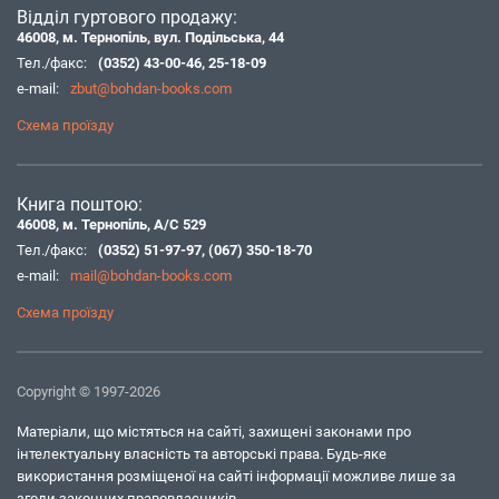
Відділ гуртового продажу:
46008, м. Тернопіль, вул. Подільська, 44
Тел./факс:
(0352) 43-00-46
,
25-18-09
e-mail:
zbut@bohdan-books.com
Схема проїзду
Книга поштою:
46008, м. Тернопіль, А/С 529
Тел./факс:
(0352) 51-97-97
,
(067) 350-18-70
e-mail:
mail@bohdan-books.com
Схема проїзду
Copyright © 1997-2026
Матеріали, що містяться на сайті, захищені законами про
інтелектуальну власність та авторські права. Будь-яке
використання розміщеної на сайті інформації можливе лише за
згоди законних правовласників.