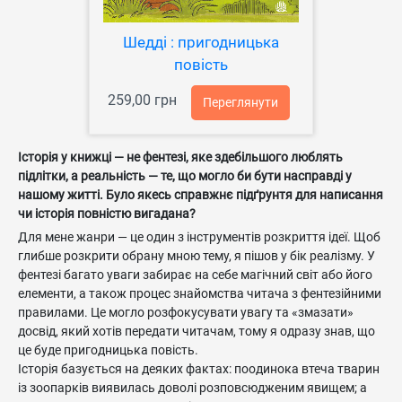
Шедді : пригодницька
повість
259,00 грн
Переглянути
Історія у книжці — не фентезі, яке здебільшого люблять
підлітки, а реальність — те, що могло би бути насправді у
нашому житті. Було якесь справжнє підґрунтя для написання
чи історія повністю вигадана?
Для мене жанри — це один з інструментів розкриття ідеї. Щоб
глибше розкрити обрану мною тему, я пішов у бік реалізму. У
фентезі багато уваги забирає на себе магічний світ або його
елементи, а також процес знайомства читача з фентезійними
правилами. Це могло розфокусувати увагу та «змазати»
досвід, який хотів передати читачам, тому я одразу знав, що
це буде пригодницька повість.
Історія базується на деяких фактах: поодинока втеча тварин
із зоопарків виявилась доволі розповсюдженим явищем; а