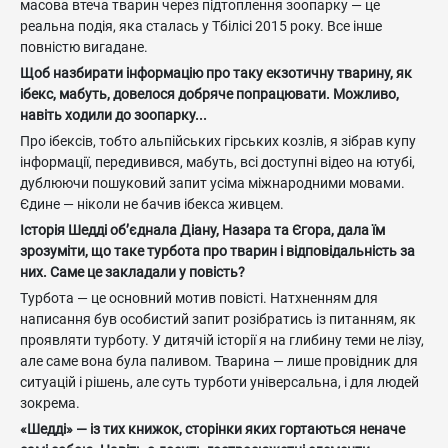
масова втеча тварин через підтоплення зоопарку — це
реальна подія, яка сталась у Тбілісі 2015 року. Все інше
повністю вигадане.
Щоб назбирати інформацію про таку екзотичну тварину, як
ібекс, мабуть, довелося добряче попрацювати. Можливо,
навіть ходили до зоопарку...
Про ібексів, тобто альпійських гірських козлів, я зібрав купу
інформації, передивився, мабуть, всі доступні відео на ютубі,
дублюючи пошуковий запит усіма міжнародними мовами.
Єдине — ніколи не бачив ібекса живцем.
Історія Шедді об’єднала Діану, Назара та Єгора, дала їм
зрозуміти, що таке турбота про тварин і відповідальність за
них. Саме це закладали у повість?
Турбота — це основний мотив повісті. Натхненням для
написання був особистий запит розібратись із питанням, як
проявляти турботу. У дитячій історії я на глибину теми не лізу,
але саме вона була паливом. Тварина — лише провідник для
ситуацій і рішень, але суть турботи універсальна, і для людей
зокрема.
«Шедді» — із тих книжок, сторінки яких гортаються неначе