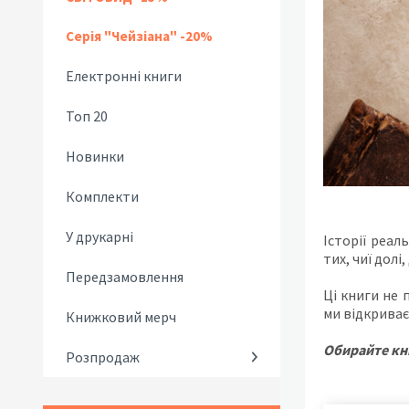
Серія "Чейзіана" -20%
Електронні книги
Топ 20
Новинки
Комплекти
У друкарні
Історії реал
тих, чиї долі
Передзамовлення
Ці книги не 
ми відкриває
Книжковий мерч
Обирайте кни
Розпродаж