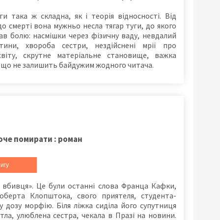
ги така ж складна, як і теорія відносності. Від
о смерті вона мужньо несла тягар туги, до якого
ав болю: насмішки через фізичну ваду, невдалий
ини, хвороба сестри, нездійснені мрії про
світу, скрутне матеріальне становище, важка
, що не залишить байдужим жодного читача.
оче помирати : роман
игу
 вбивця». Це були останні слова Франца Кафки,
оберта Клопштока, свого приятеля, студента-
у дозу морфію. Біля ліжка сиділа його супутниця
тла, улюблена сестра, чекала в Празі на новини.