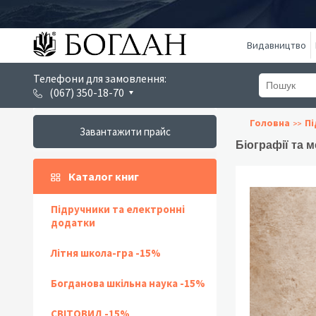
Видавництво
Телефони для замовлення:
(067) 350-18-70
Головна
Пі
Завантажити прайс
Біографії та 
Каталог книг
Підручники та електронні
додатки
Літня школа-гра -15%
Богданова шкільна наука -15%
СВІТОВИД -15%