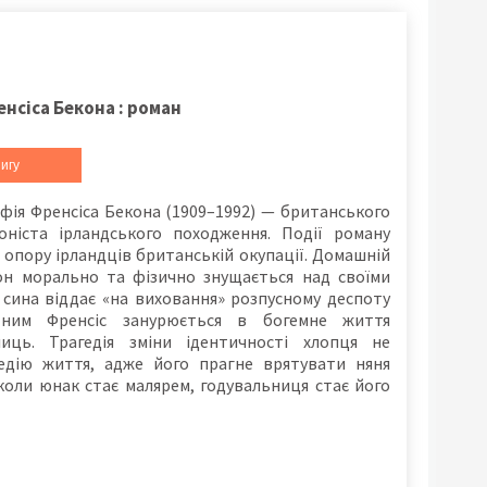
нсіса Бекона : роман
игу
афія Френсіса Бекона (1909–1992) — британського
іоніста ірландського походження. Події роману
 опору ірландців британській окупації. Домашній
он морально та фізично знущається над своїми
 сина віддає «на виховання» розпусному деспоту
 ним Френсіс занурюється в богемне життя
иць. Трагедія зміни ідентичності хлопця не
едію життя, адже його прагне врятувати няня
коли юнак стає малярем, годувальниця стає його