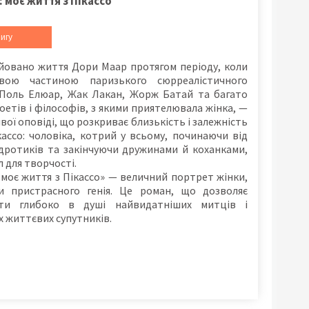
: моє життя з Пікассо
игу
йовано життя Дори Маар протягом періоду, коли
вою частиною паризького сюрреалістичного
 Поль Елюар, Жак Лакан, Жорж Батай та багато
оетів і філософів, з якими приятелювала жінка, —
ивої оповіді, що розкриває близькість і залежність
ассо: чоловіка, котрий у всьому, починаючи від
 дротиків та закінчуючи дружинами й коханками,
 для творчості.
 моє життя з Пікассо» — величний портрет жінки,
ли пристрасного генія. Це роман, що дозволяє
ти глибоко в душі найвидатніших митців і
їх життєвих супутників.