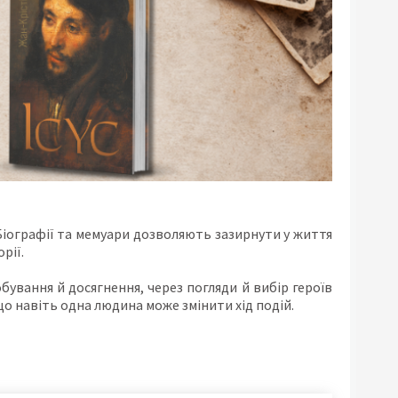
Біографії та мемуари дозволяють зазирнути у життя
рії.
бування й досягнення, через погляди й вибір героїв
о навіть одна людина може змінити хід подій.