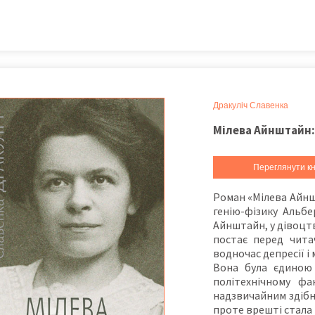
Дракуліч Славенка
Мілева Айнштайн: 
Переглянути кн
Роман «Мілева Айнш
генію-фізику Альб
Айнштайн, у дівоцтв
постає перед чита
водночас депресії і 
Вона була єдиною 
політехнічному фа
надзвичайним здібн
проте врешті стала 