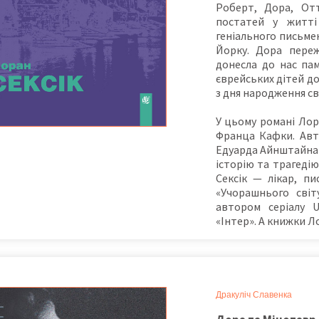
Роберт, Дора, От
постатей у житті
геніального письме
Йорку. Дора переж
донесла до нас па
єврейських дітей до
з дня народження св
У цьому романі Лор
Франца Кафки. Авт
Едуарда Айнштайна»
історію та трагеді
Сексік — лікар, пи
«Учорашнього світ
автором серіалу U
«Інтер». А книжки Л
Дракуліч Славенка