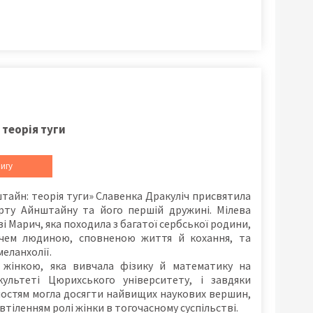
теорія туги
игу
тайн: теорія туги» Славенка Дракуліч присвятила
ерту Айнштайну та його першій дружині. Мілева
і Марич, яка походила з багатої сербської родини,
чем людиною, сповненою життя й кохання, та
меланхолії.
жінкою, яка вивчала фізику й математику на
культеті Цюрихського університету, і завдяки
остям могла досягти найвищих наукових вершин,
втіленням ролі жінки в тогочасному суспільстві.