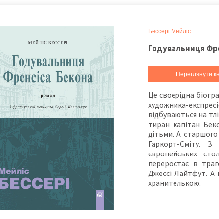
Бессері Мейліс
Годувальниця Фре
Переглянути кн
Це своєрідна біогр
художника-експрес
відбуваються на тлі
тиран капітан Бек
дітьми. А старшого
Гаркорт-Сміту. З
європейських стол
переростає в траг
Джессі Лайтфут. А 
хранителькою.