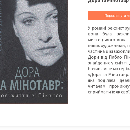
Дора та Мінотавр 
Переглянути кн
У романі реконстру
вона була важли
мистецького кола.
інших художників, п
частина цієї захопл
Дори від Пабло Пік
знайдених у смітті
бачив лише матеріал
«Дора та Мінотавр:
яка поділяла ідеа
читачам проникну
сприймати їх як сво