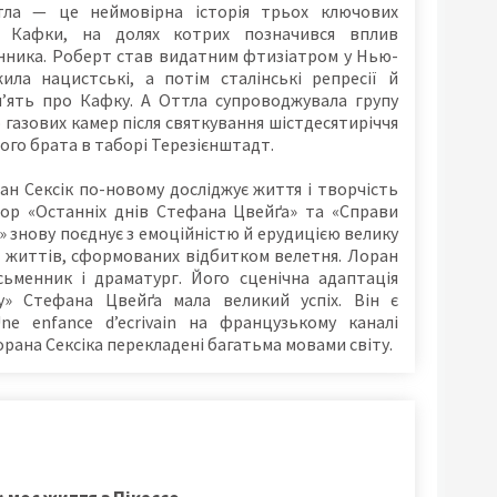
тла — це неймовірна історія трьох ключових
 Кафки, на долях котрих позначився вплив
нника. Роберт став видатним фтизіатром у Нью-
ила нацистські, а потім сталінські репресії й
м’ять про Кафку. А Оттла супроводжувала групу
 газових камер після святкування шістдесятиріччя
ого брата в таборі Терезієнштадт.
ан Сексік по-новому досліджує життя і творчість
ор «Останніх днів Стефана Цвейґа» та «Справи
 знову поєднує з емоційністю й ерудицією велику
ю життів, сформованих відбитком велетня. Лоран
сьменник і драматург. Його сценічна адаптація
у» Стефана Цвейґа мала великий успіх. Він є
ne enfance d’ecrivain на французькому каналі
орана Сексіка перекладені багатьма мовами світу.