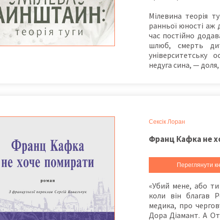
Мілевина теорія ту
ранньої юності аж д
час постійно додав
шлюб, смерть дит
університетську о
недуга сина, — доля
Сексік Лоран
Франц Кафка не х
Переглянути кн
«Убий мене, або ти
коли він благав Р
медика, про чергов
Дора Діамант. А От