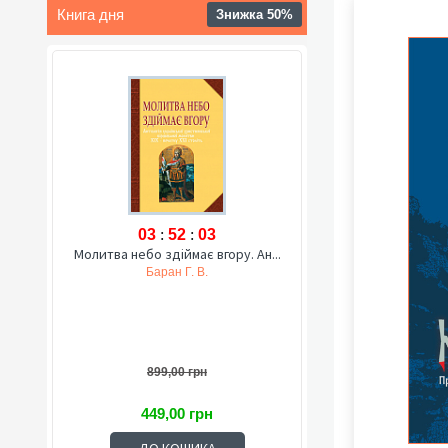
Книга дня
Знижка 50%
03
:
52
:
01
Молитва небо здіймає вгору. Ан...
Баран Г. В.
899,00 грн
449,00 грн