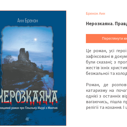
Бренон Анн
Нерозкаяна. Прав
Переглянути кн
Це роман, усі герої
зафіксовані в докум
були сказані; з про
жестів їхніх христи
безжальної та холодн
Роман, де розпов
катаризму на почат
однієї з останніх в
вагаючись, пішла пр
релігії та кохання. І 