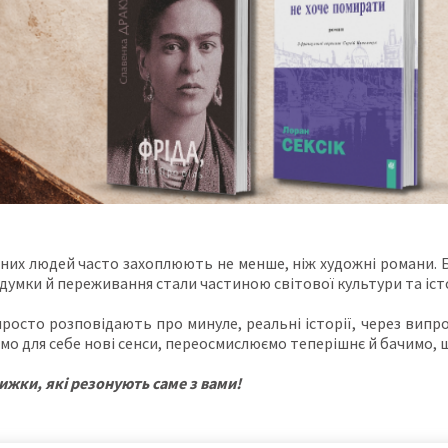
ьних людей часто захоплюють не менше, ніж художні романи. 
, думки й переживання стали частиною світової культури та істо
просто розповідають про минуле, реальні історії, через випро
мо для себе нові сенси, переосмислюємо теперішнє й бачимо, щ
жки, які резонують саме з вами!