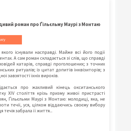
дивий роман про Ґільєльму Маурі з Монтаю
игу
 якого існували насправді. Майже всі його події
ентах. А сам роман складається зі слів, що справді
повідей катарів, справді проголошених; з точних
янських ритуалів; із цитат допитів інквізиторів; з
ої завзятості їхніх вироків.
ідається про жахливий кінець окситанського
ку ХІV століття крізь призму живої пристрасті
ірян, Ґільєльми Маурі з Монтаю: молодиці, яка, не
оти течії, уся, цілком віддаючись своєму вибору
ця течія забрала її життя...