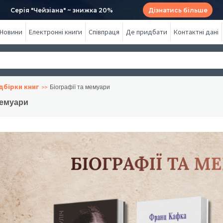
Серія "Чейзіана" ~ знижка 20%
Дізнатись більше
Новини
Електронні книги
Співпраця
Де придбати
Контактні дані
дбірки книг
Біографії та мемуари
мемуари