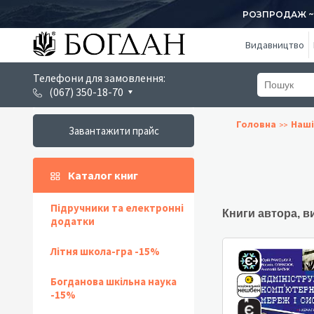
РОЗПРОДАЖ ~ 1
Видавництво
Телефони для замовлення:
(067) 350-18-70
Головна
Наші
Завантажити прайс
Каталог книг
Підручники та електронні
Книги автора, в
додатки
Літня школа-гра -15%
Богданова шкільна наука
-15%