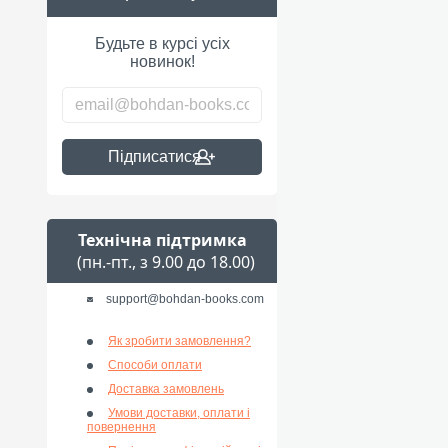
Будьте в курсі усіх
новинок!
Підписатися
Технічна підтримка
(пн.-пт., з 9.00 до 18.00)
support@bohdan-books.com
Як зробити замовлення?
Способи оплати
Доставка замовлень
Умови доставки, оплати і
повернення