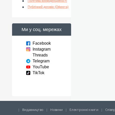
Політика конфіденційності
Публічний договір (Оферта)
Ми у соц. мережах
Facebook
Instagram
Threads
Telegram
YouTube
TikTok
Видавництво
Новини
Електронні книги
Співп
|
|
|
|