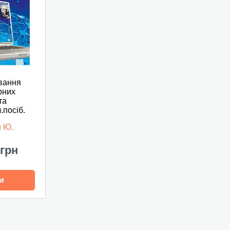
вання
рних
та
.посіб.
й Ю.
 грн
и