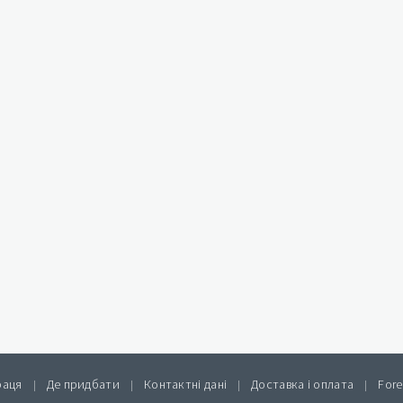
раця
Де придбати
Контактні дані
Доставка і оплата
Fore
|
|
|
|