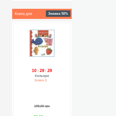
Книга дня
Знижка 50%
10
:
29
:
28
Кольори
Бомон Е. .
199,00 грн