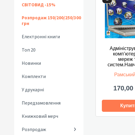
СВІТОВИД -15%
Розпродаж 150/200/250/300
грн
Електронні книги
Адміністру
Топ 20
комп’юте
мереж 
Новинки
систем.Навч
Рамськи
Комплекти
170,00
У друкарні
Передзамовлення
Купит
Книжковий мерч
Розпродаж