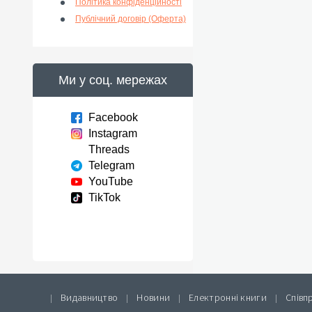
Політика конфіденційності
Публічний договір (Оферта)
Ми у соц. мережах
Facebook
Instagram
Threads
Telegram
YouTube
TikTok
Видавництво
Новини
Електронні книги
Співп
|
|
|
|