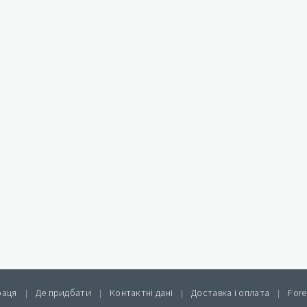
раця
Де придбати
Контактні дані
Доставка і оплата
Fore
|
|
|
|