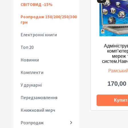
СВІТОВИД -15%
Розпродаж 150/200/250/300
грн
Електронні книги
Адміністру
Топ 20
комп’юте
мереж 
Новинки
систем.Навч
Рамськи
Комплекти
170,00
У друкарні
Передзамовлення
Купит
Книжковий мерч
Розпродаж