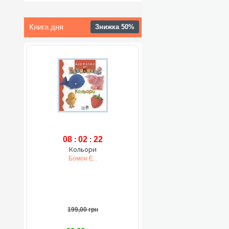
Книга дня
Знижка 50%
08
:
02
:
21
Кольори
Бомон Е. .
199,00 грн