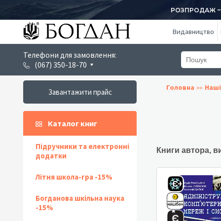
РОЗПРОДАЖ ~ 1
Видавництво
Телефони для замовлення:
(067) 350-18-70
Головна
Наші
Завантажити прайс
Каталог книг
Підручники та електронні
Книги автора, в
додатки
Літня школа-гра -15%
Богданова шкільна наука
-15%