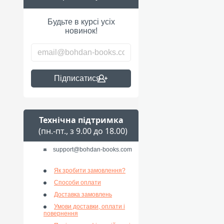
Будьте в курсі усіх
новинок!
Підписатися
Технічна підтримка
(пн.-пт., з 9.00 до 18.00)
support@bohdan-books.com
Як зробити замовлення?
Способи оплати
Доставка замовлень
Умови доставки, оплати і
повернення