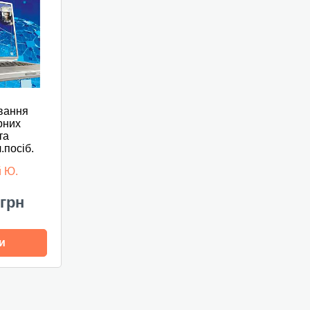
вання
рних
та
.посіб.
й Ю.
 грн
и