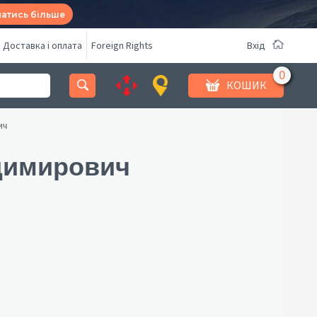
натись більше
Доставка і оплата
Foreign Rights
Вхід
КОШИК
ич
димирович