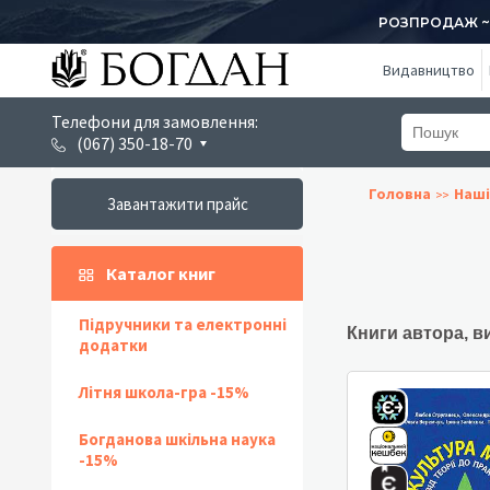
РОЗПРОДАЖ ~ 1
Видавництво
Телефони для замовлення:
(067) 350-18-70
Головна
Наші
Завантажити прайс
Каталог книг
Підручники та електронні
Книги автора, в
додатки
Літня школа-гра -15%
Богданова шкільна наука
-15%