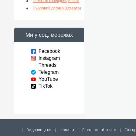
Політика конфіденційності
Публічний договір (Оферта)
Ми у соц. мережах
Facebook
Instagram
Threads
Telegram
YouTube
TikTok
Видавництво
Новини
Електронні книги
Співп
|
|
|
|