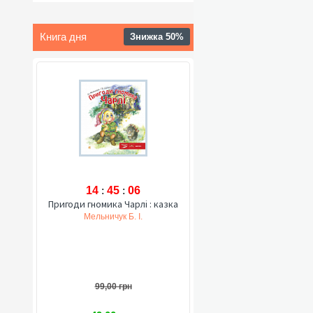
Книга дня
Знижка 50%
14
:
45
:
05
Пригоди гномика Чарлі : казка
Мельничук Б. І.
99,00 грн