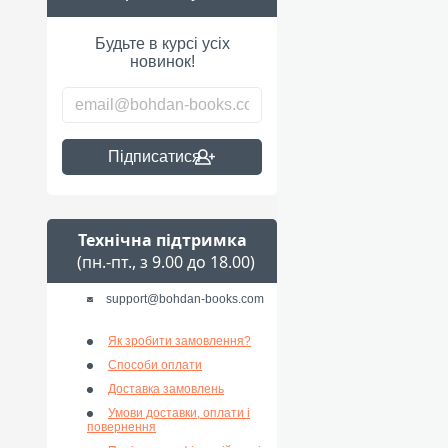
Будьте в курсі усіх
новинок!
Підписатися
Технічна підтримка
(пн.-пт., з 9.00 до 18.00)
support@bohdan-books.com
Як зробити замовлення?
Способи оплати
Доставка замовлень
Умови доставки, оплати і
повернення