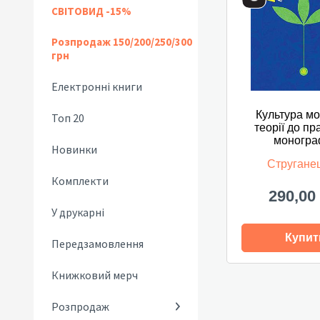
СВІТОВИД -15%
Розпродаж 150/200/250/300
грн
Електронні книги
Культура мо
Топ 20
теорії до пр
моногра
Новинки
Струганец
Комплекти
290,00
У друкарні
Купит
Передзамовлення
Книжковий мерч
Розпродаж