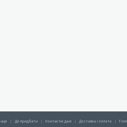
раця
Де придбати
Контактні дані
Доставка і оплата
Fore
|
|
|
|