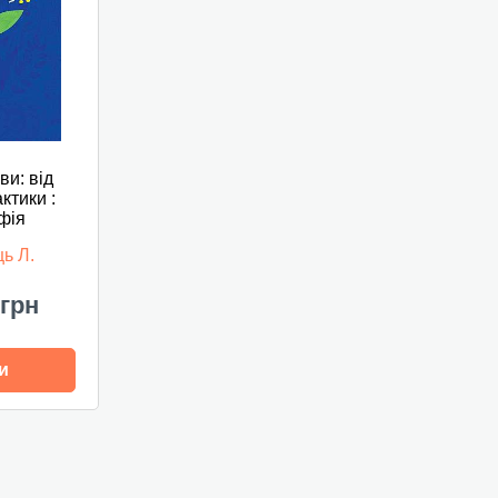
ви: від
актики :
фія
ь Л.
 грн
и