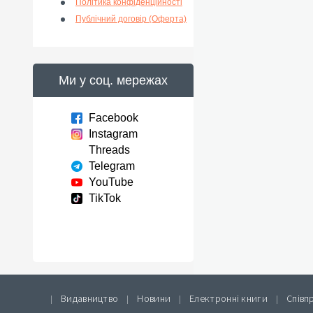
Політика конфіденційності
Публічний договір (Оферта)
Ми у соц. мережах
Facebook
Instagram
Threads
Telegram
YouTube
TikTok
Видавництво
Новини
Електронні книги
Співп
|
|
|
|