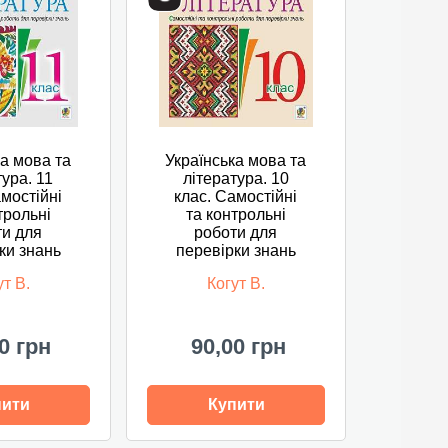
ка мова та
Українська мова та
тура. 11
література. 10
амостійні
клас. Самостійні
трольні
та контрольні
ти для
роботи для
ки знань
перевірки знань
ут В.
Когут В.
0 грн
90,00 грн
пити
Купити