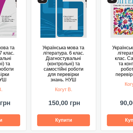
мова та
Українська мова та
Українсь
7 клас.
література. 6 клас.
літера
альні
Діагностувальні
клас. С
і) та
(контрольні) та
та кон
роботи
самостійні роботи
робо
ірки
для перевірки
перевір
НУШ
знань. НУШ
Ког
В.
Когут В.
 грн
150,00 грн
90,0
и
Купити
Ку