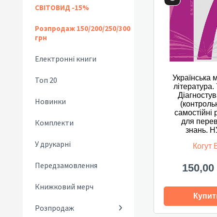
СВІТОВИД -15%
Розпродаж 150/200/250/300
грн
Електронні книги
Українська 
Топ 20
література. 
Діагностув
Новинки
(контрольн
самостійні 
для перев
Комплекти
знань. 
У друкарні
Когут 
Передзамовлення
150,00
Книжковий мерч
Купит
Розпродаж