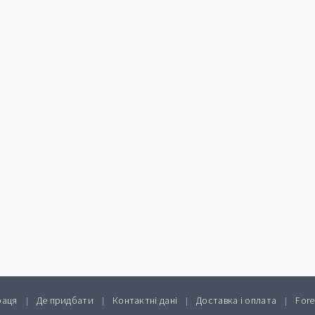
раця
Де придбати
Контактні дані
Доставка і оплата
Fore
|
|
|
|