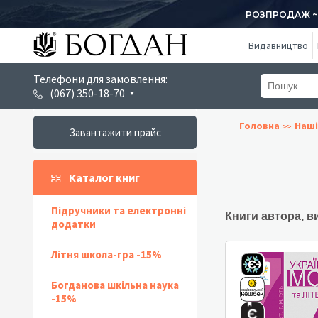
РОЗПРОДАЖ ~ 1
Видавництво
Телефони для замовлення:
(067) 350-18-70
Головна
Наші
Завантажити прайс
Каталог книг
Підручники та електронні
Книги автора, в
додатки
Літня школа-гра -15%
Богданова шкільна наука
-15%