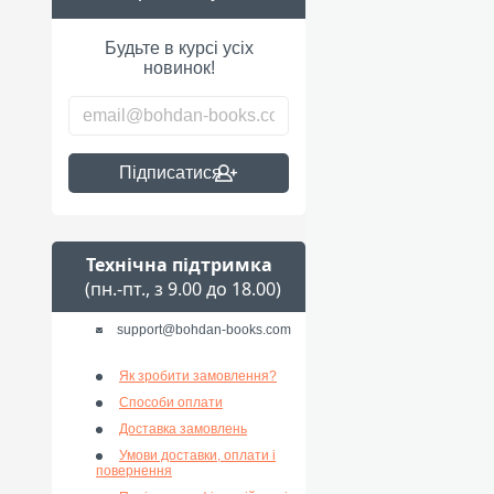
Будьте в курсі усіх
новинок!
Підписатися
Технічна підтримка
(пн.-пт., з 9.00 до 18.00)
support@bohdan-books.com
Як зробити замовлення?
Способи оплати
Доставка замовлень
Умови доставки, оплати і
повернення