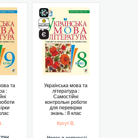
мова та
Українська мова та
ра :
література :
йні
Самостійні
роботи
контрольні роботи
ірки
для перевірки
 клас
знань : 8 клас
В.
Когут В.
грн
Немає в наявності