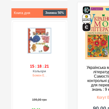
Книга дня
Знижка 50%
15
:
18
:
20
Українська 
Кольори
літерату
Бомон Е. .
Самості
контрольні 
для перев
знань : 9
Когут 
199,00 грн
90,00 