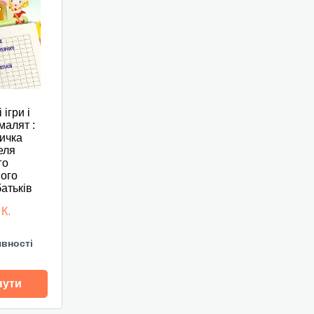
ігри і
малят :
ичка
еля
го
ого
батьків
К.
явності
нути