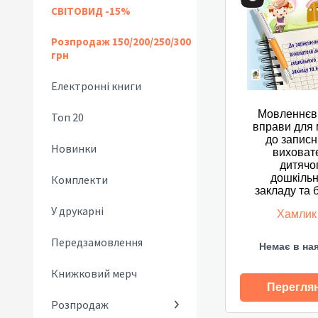
СВІТОВИД -15%
Розпродаж 150/200/250/300
грн
Електронні книги
Мовленнєві 
Топ 20
вправи для 
до записн
Новинки
виховат
дитячо
дошкільн
Комплекти
закладу та 
У друкарні
Хамлик 
Передзамовлення
Немає в на
Книжковий мерч
Перегля
Розпродаж