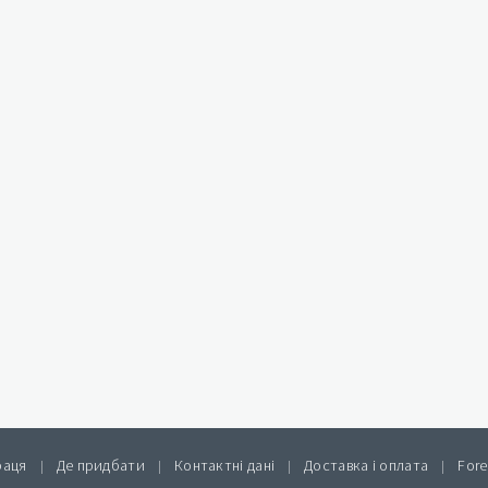
раця
Де придбати
Контактні дані
Доставка і оплата
Fore
|
|
|
|