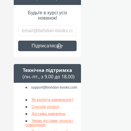
Будьте в курсі усіх
новинок!
Підписатися
Технічна підтримка
(пн.-пт., з 9.00 до 18.00)
support@bohdan-books.com
Як зробити замовлення?
Способи оплати
Доставка замовлень
Умови доставки, оплати і
повернення