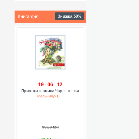
Книга дня
Знижка 50%
19
:
06
:
11
Пригоди гномика Чарлі : казка
Мельничук Б. І.
99,00 грн