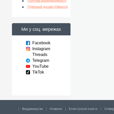
Політика конфіденційності
Публічний договір (Оферта)
Ми у соц. мережах
Facebook
Instagram
Threads
Telegram
YouTube
TikTok
Видавництво
Новини
Електронні книги
Співп
|
|
|
|