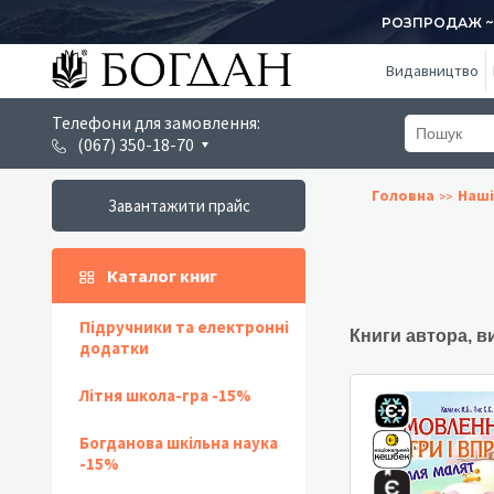
РОЗПРОДАЖ ~ 1
Видавництво
Телефони для замовлення:
(067) 350-18-70
Головна
Наші
Завантажити прайс
Каталог книг
Підручники та електронні
Книги автора, в
додатки
Літня школа-гра -15%
Богданова шкільна наука
-15%