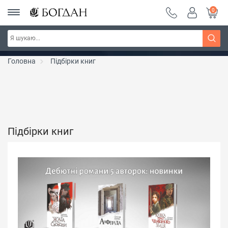
0
Серія "Чейзіана" ~ знижка 20%
Дізнатись більше
Головна
Підбірки книг
Підбірки книг