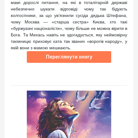
мамі дорослі питання, на які в тоталітарній державі
небезпечно шукати відповіді: чому так бідують
колгоспники, за що ув’язнили сусіда дядька Штефана,
чому Москва — «старша сестра» Києва, хто такі
«буржуазні націоналісти», чому більше не можна вірити в
Бога. Та Михась навіть не здогадується, яку неймовірну
таємницю приховує хата так званих «ворогів народу», у
якій вони з мамою мешкають.
Переглянути книгу