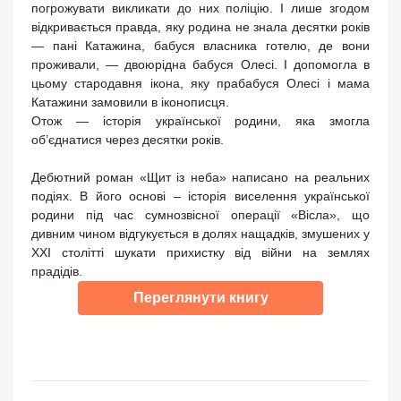
погрожувати викликати до них поліцію. І лише згодом
відкривається правда, яку родина не знала десятки років
— пані Катажина, бабуся власника готелю, де вони
проживали, — двоюрідна бабуся Олесі. І допомогла в
цьому стародавня ікона, яку прабабуся Олесі і мама
Катажини замовили в іконописця.
Отож — історія української родини, яка змогла
об’єднатися через десятки років.
Дебютний роман «Щит із неба» написано на реальних
подіях. В його основі – історія виселення української
родини під час сумнозвісної операції «Вісла», що
дивним чином відгукується в долях нащадків, змушених у
ХХІ столітті шукати прихистку від війни на землях
прадідів.
Переглянути книгу