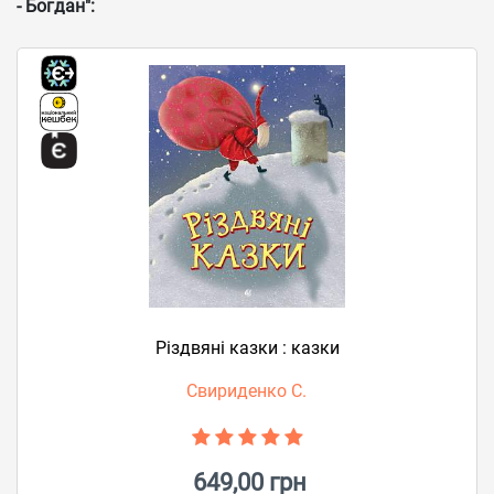
- Богдан":
Різдвяні казки : казки
Свириденко С.
649,00 грн