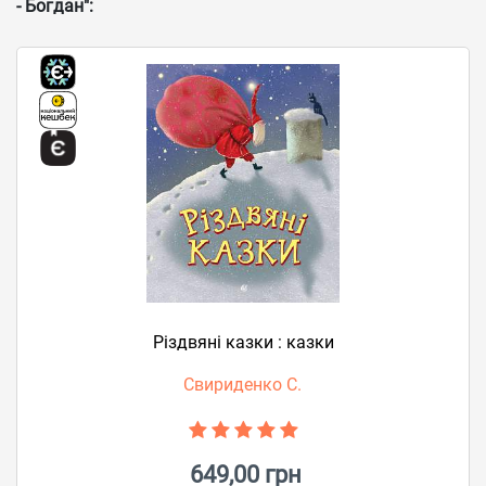
- Богдан":
Різдвяні казки : казки
Свириденко С.
649,00 грн