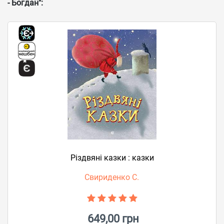
- Богдан":
Різдвяні казки : казки
Свириденко С.
649,00 грн