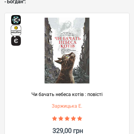
- Богдан":
Чи бачать небеса котів : повісті
Заржицька Е.
329,00 грн