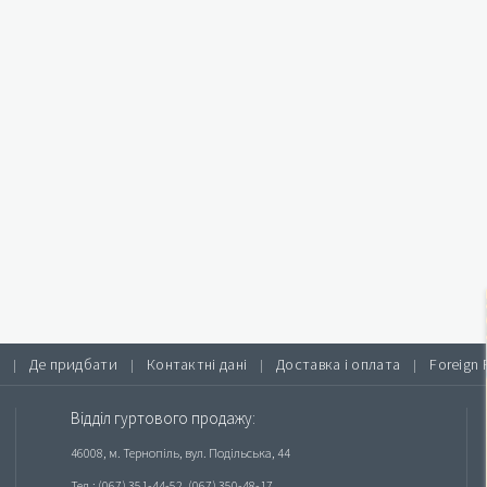
Де придбати
Контактні дані
Доставка і оплата
Foreign 
|
|
|
|
Відділ гуртового продажу:
46008, м. Тернопіль, вул. Подільська, 44
Тел.: (067) 351-44-52, (067) 350-48-17