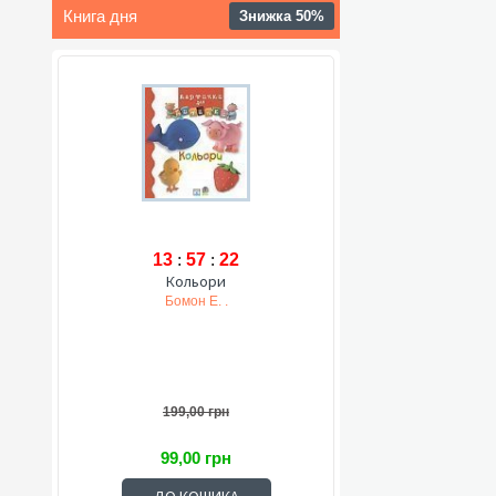
Книга дня
Знижка 50%
13
:
57
:
21
Кольори
Бомон Е. .
199,00 грн
99,00 грн