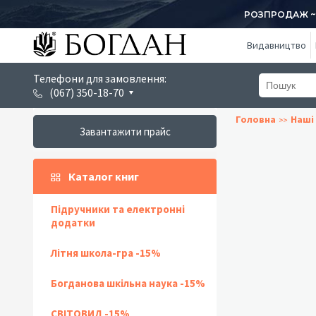
РОЗПРОДАЖ ~ 1
Видавництво
Телефони для замовлення:
(067) 350-18-70
Головна
Наші 
Завантажити прайс
Каталог книг
Підручники та електронні
додатки
Літня школа-гра -15%
Богданова шкільна наука -15%
СВІТОВИД -15%