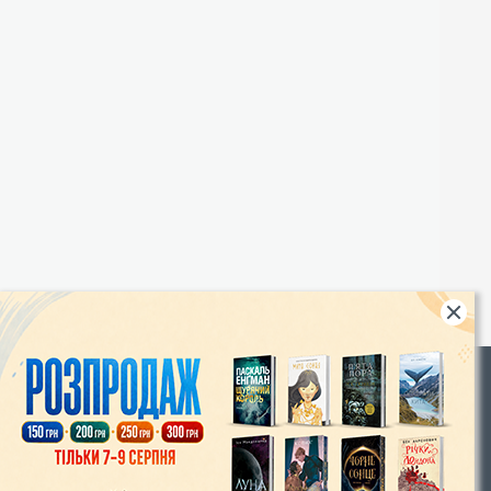
Rights
|
Інтернет-магазин «Видавництво Богдан»:
46018, м. Тернопіль, А/С 529
Тел.: (067) 350-18-70, (066) 727-17-62