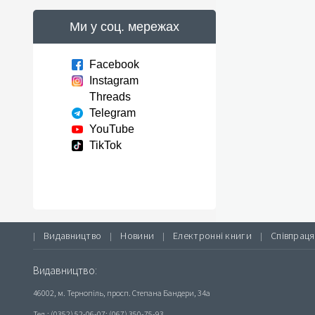
Ми у соц. мережах
Facebook
Instagram
Threads
Telegram
YouTube
TikTok
Видавництво
Новини
Електронні книги
Співпраця
|
|
|
|
Видавництво:
46002, м. Тернопіль, просп. Степана Бандери, 34а
Тел.: (0352) 52-06-07; (067) 350-75-93