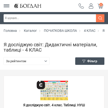
0
Головна
Каталог
ПОЧАТКОВА ШКОЛА
4 КЛАС
Я д
Я досліджую світ: Дидактичні матеріали,
таблиці - 4 КЛАС
За рейтингом
Фільтр
Я досліджую світ. 4 клас. Таблиці. НУШ