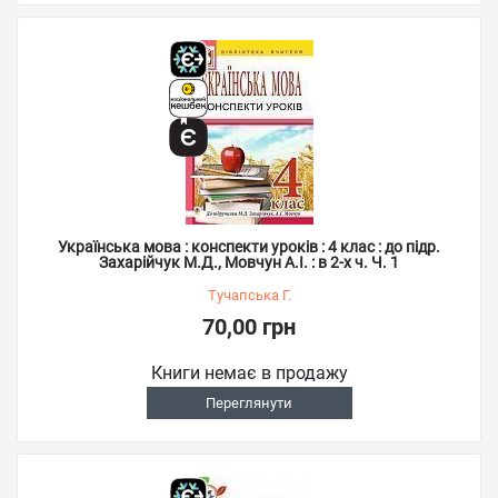
Українська мова : конспекти уроків : 4 клас : до підр.
Захарійчук М.Д., Мовчун А.І. : в 2-х ч. Ч. 1
Тучапська Г.
70,00 грн
Книги немає в продажу
Переглянути