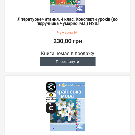
Літературне читання. 4 клас. Конспекти уроків (до
підручника Чумарної М.І.) НУШ
Чумарна М.
230,00 грн
Книги немає в продажу
Переглянути