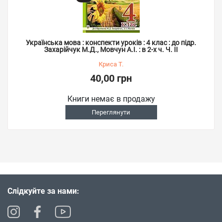
Українська мова : конспекти уроків : 4 клас : до підр.
Захарійчук М.Д., Мовчун А.І. : в 2-х ч. Ч. ІІ
Криса Т.
40,00 грн
Книги немає в продажу
Переглянути
Слідкуйте за нами: