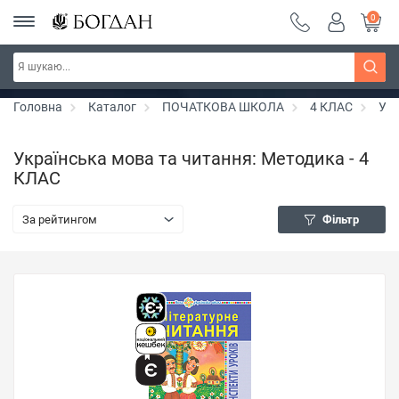
0
Серія "Чейзіана" ~ знижка 20%
Дізнатись більше
Головна
Каталог
ПОЧАТКОВА ШКОЛА
4 КЛАС
Укр
Українська мова та читання: Методика - 4
КЛАС
За рейтингом
Фільтр