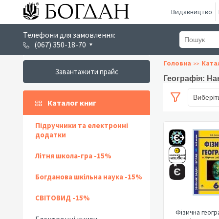
Видавництво
Телефони для замовлення:
(067) 350-18-70
Головна
Ката
Завантажити прайс
Географія: На
Виберіт
Каталог книг
Підручники та електронні
додатки
Літня школа-гра -15%
Богданова шкільна наука -15%
СВІТОВИД -15%
Фізична геогр