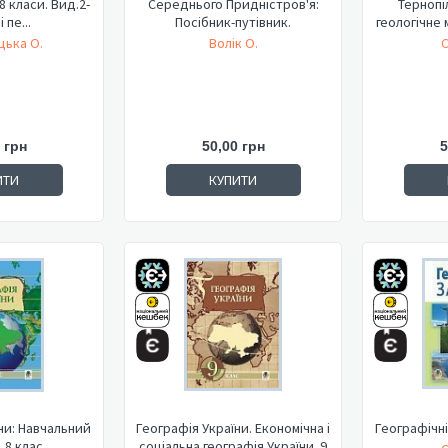
-8 класи. Вид.2-
Середнього Придністров'я:
Тернопі
і пе...
Посібник-путівник.
геологічне 
цька О.
Волік О.
С
 грн
50,00 грн
5
ИТИ
КУПИТИ
ни: Навчальний
Географія України. Економічна і
Географічні
 8 клас.
соціальна географія України. 9