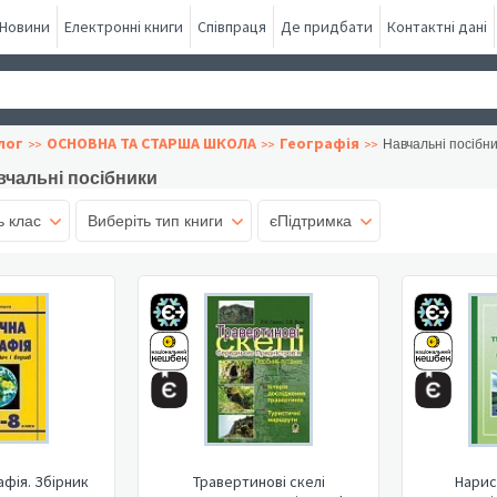
Новини
Електронні книги
Співпраця
Де придбати
Контактні дані
лог
ОСНОВНА ТА СТАРША ШКОЛА
Географія
Навчальні посібн
вчальні посібники
ь клас
Виберіть тип книги
єПідтримка
афія. Збірник
Травертинові скелі
Нарис