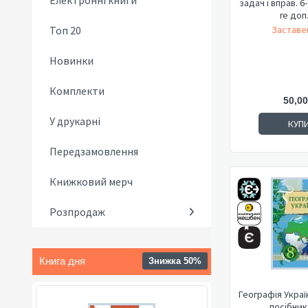
Електронні книги
задач і вправ. 6
ге доп.
Топ 20
Заставе
Новинки
Комплекти
50,00
У друкарні
КУП
Передзамовлення
Книжковий мерч
Розпродаж
Книга дня
Знижка 50%
Географія Украї
посібник.