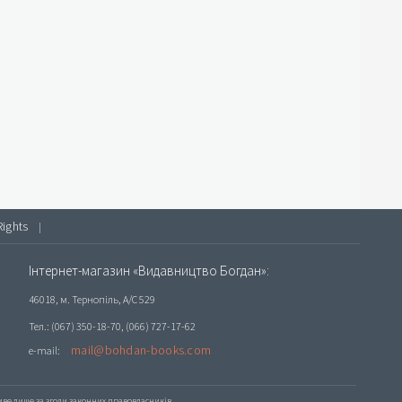
Rights
|
Інтернет-магазин «Видавництво Богдан»:
46018, м. Тернопіль, А/С 529
Тел.: (067) 350-18-70, (066) 727-17-62
mail@bohdan-books.com
e-mail:
е лише за згоди законних правовласників.