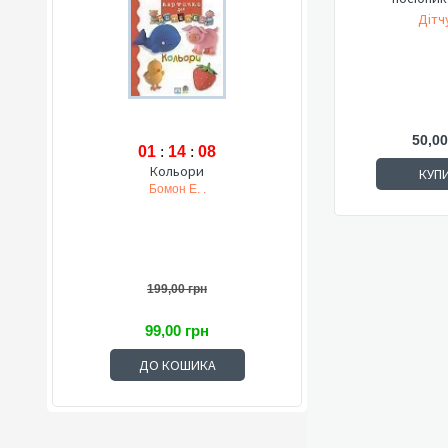
Дітчу
50,00
01
:
14
:
07
Кольори
КУП
Бомон Е. .
199,00 грн
99,00 грн
ДО КОШИКА