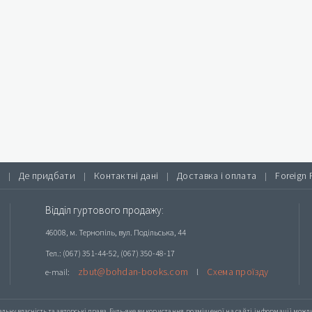
Де придбати
Контактні дані
Доставка і оплата
Foreign 
|
|
|
|
Відділ гуртового продажу:
46008, м. Тернопіль, вул. Подільська, 44
Тел.: (067) 351-44-52, (067) 350-48-17
zbut@bohdan-books.com
Схема проїзду
e-mail:
l
альну власність та авторські права. Будь-яке
використання розміщеної на сайті інформації
можлив