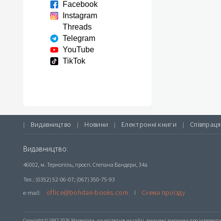
Facebook
Instagram
Threads
Telegram
YouTube
TikTok
Видавництво
Новини
Електронні книги
Співпраця
|
|
|
|
Видавництво:
46002, м. Тернопіль, просп. Степана Бандери, 34а
Тел.: (0352) 52-06-07; (067) 350-75-93
office@bohdan-books.com
Схема проїзду
e-mail:
l
Copyright © 1997-2026 Матеріали, що містяться на сайті, захищені законами про інтелекту