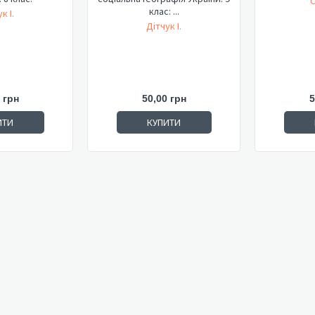
С
клас: ...
к І.
Дітчук І.
 грн
50,00 грн
5
ИТИ
КУПИТИ