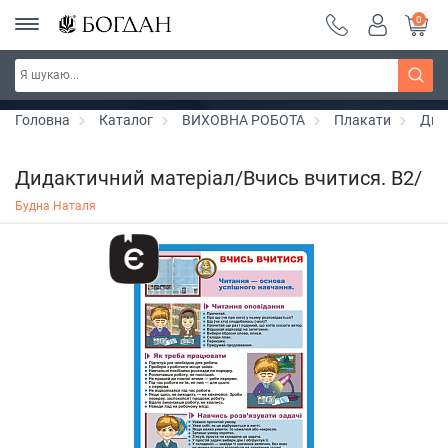
0
РОЗПРОДАЖ ~ 150 грн ~ 200 грн ~ 250 грн ~
Дізнатись більше
300 грн ~ РОЗПРОДАЖ
Головна
Каталог
ВИХОВНА РОБОТА
Плакати
Дид
Дидактичний матеріал/Вчись вчитися. В2/
Будна Наталя