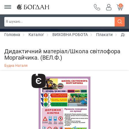
0
РОЗПРОДАЖ ~ 150 грн ~ 200 грн ~ 250 грн ~
Дізнатись більше
300 грн ~ РОЗПРОДАЖ
Головна
Каталог
ВИХОВНА РОБОТА
Плакати
Дид
Дидактичний матеріал/Школа світлофора
Моргайчика. (ВЕЛ.Ф.)
Будна Наталя