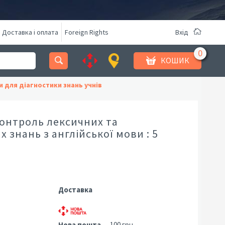
Доставка і оплата
Foreign Rights
Вхід
КОШИК
и для діагностики знань учнів
онтроль лексичних та
 знань з англійської мови : 5
Доставка
Нова пошта
— 100 грн