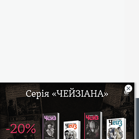
Rights
|
Інтернет-магазин «Видавництво Богдан»:
46018, м. Тернопіль, А/С 529
Тел.: (067) 350-18-70, (066) 727-17-62