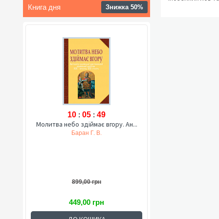
Книга дня
Знижка 50%
10
:
05
:
48
Молитва небо здіймає вгору. Ан...
Баран Г. В.
899,00 грн
449,00 грн