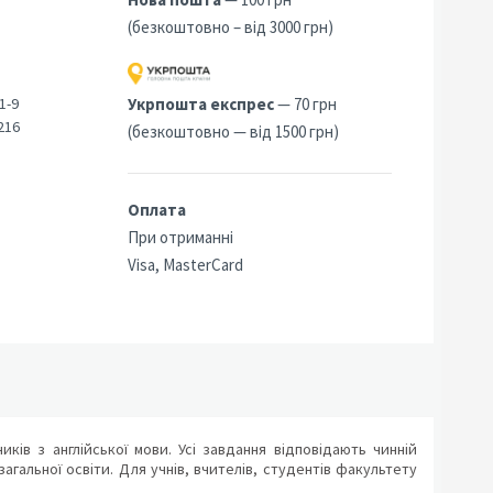
(безкоштовно – від 3000 грн)
1-9
Укрпошта експрес
— 70 грн
216
(безкоштовно — від 1500 грн)
Оплата
При отриманні
Visa, MasterCard
ків з англійської мови. Усі завдання відповідають чинній
гальної освіти. Для учнів, вчителів, студентів факультету