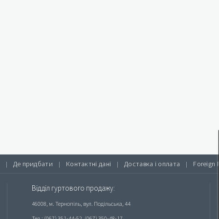
Де придбати
Контактні дані
Доставка і оплата
Foreign 
|
|
|
|
Відділ гуртового продажу:
46008, м. Тернопіль, вул. Подільська, 44
Тел.: (067) 351-44-52, (067) 350-48-17