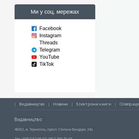
Ми у соц. мережах
Facebook
Instagram
Threads
Telegram
YouTube
TikTok
Видавництво
Новини
Електронні книги
Співпраця
|
|
|
|
Видавництво:
46002, м. Тернопіль, просп. Степана Бандери, 34а
Тел.: (0352) 52-06-07; (067) 350-75-93