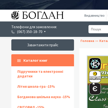
Видавництво
Телефони для замовлення:
(067) 350-18-70
Головна
Ката
Завантажити прайс
Каталог книг
Підручники та електронні
додатки
Літня школа-гра -15%
Богданова шкільна наука -15%
СВІТОВИД -15%