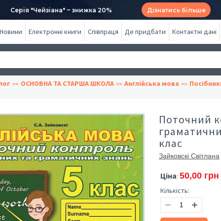
Серія "Чейзіана" ~ знижка 20%
Дізнатись більше
Новини
Електронні книги
Співпраця
Де придбати
Контактні дані
лог
ОСНОВНА ТА СТАРША ШКОЛА
Англійська мова
Посібник
Поточний к
граматичних
клас
Зайковскі Світлана
Ціна
50,00 грн
:
Кількість: