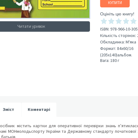
КУПИТИ
Оцініть цю книгу!
Читати уривок
ISBN:
978-966-10-305
Кількість сторінок:
Обкладинка:
М'яка
Формат:
84х60/16
(205х140)альбом.
Вага:
180 г
Зміст
Коментарі
сібник містить картки для оперативної перевірки знань п’ятикласни
рамі МОНмолодьспорту України та Державному стандарту початкової за
 батьків.