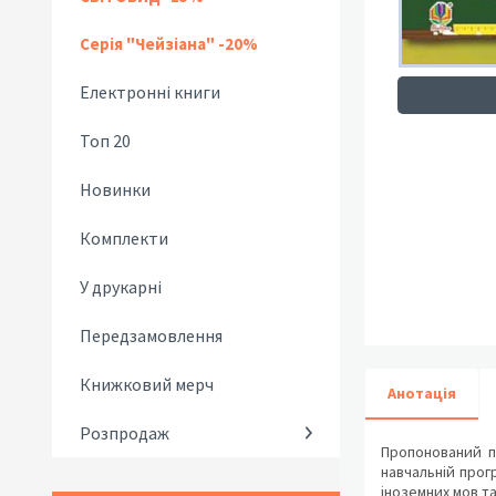
Серія "Чейзіана" -20%
Електронні книги
Топ 20
Новинки
Комплекти
У друкарні
Передзамовлення
Книжковий мерч
Анотація
Розпродаж
Пропонований по
навчальній прог
іноземних мов та