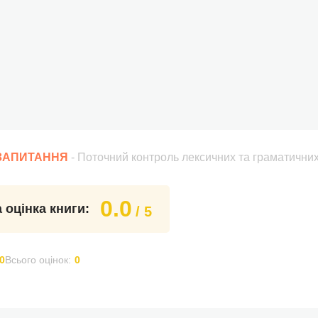
 ЗАПИТАННЯ
- Поточний контроль лексичних та граматичних 
0.0
 оцінка книги:
/ 5
0
Всього оцінок:
0