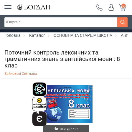
0
Серія "Вандербікери" ~ знижка 25%
Дізнатись більше
Головна
Каталог
ОСНОВНА ТА СТАРША ШКОЛА
Англі
Поточний контроль лексичних та
граматичних знань з англійської мови : 8
клас
Зайковскі Світлана
Читати уривок