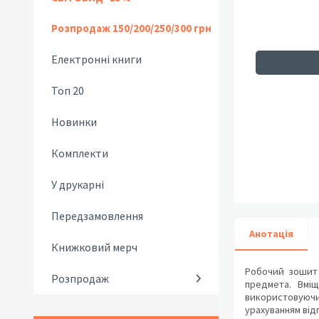
Розпродаж 150/200/250/300 грн
Електронні книги
Топ 20
Новинки
Комплекти
У друкарні
Передзамовлення
Анотація
Книжковий мерч
Робочий зошит 
Розпродаж
предмета. Вміщ
використовуючи
урахуванням від