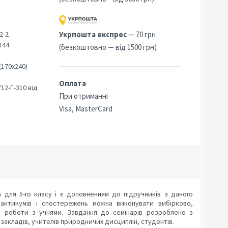
2-2
Укрпошта експрес
— 70 грн
144
(безкоштовно — від 1500 грн)
(170х240)
Оплата
2-Г-310 від
При отриманні
Visa, MasterCard
для 5-го класу і є доповненням до підручників з даного
рактикумів і спостережень можна виконувати вибірково,
и роботи з учнями. Завдання до семінарів розроблено з
 закладів, учителів природничих дисциплін, студентів.