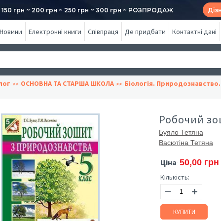
50 грн ~ 200 грн ~ 250 грн ~ 300 грн ~ РОЗПРОДАЖ
Діз
Новини
Електронні книги
Співпраця
Де придбати
Контактні дані
лог
ОСНОВНА ТА СТАРША ШКОЛА
Біологія. Природознавство.
Робочий зош
Буяло Тетяна
Васютіна Тетяна
Ціна
50,00 грн
:
Кількість:
КУПИТИ