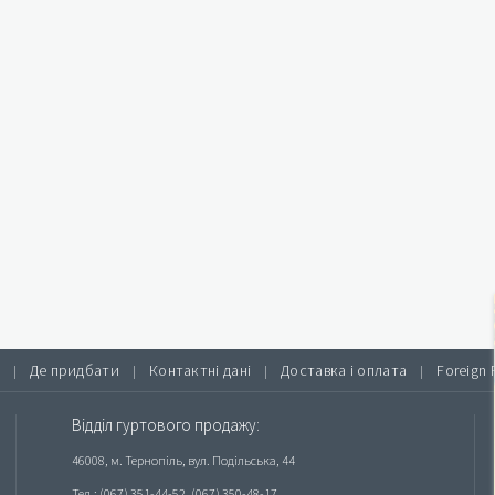
Де придбати
Контактні дані
Доставка і оплата
Foreign 
|
|
|
|
Відділ гуртового продажу:
46008, м. Тернопіль, вул. Подільська, 44
Тел.: (067) 351-44-52, (067) 350-48-17