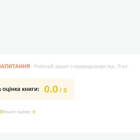
 ЗАПИТАННЯ
- Робочий зошит з природознавства : 5 кл.
0.0
 оцінка книги:
/ 5
0
Всього оцінок:
0