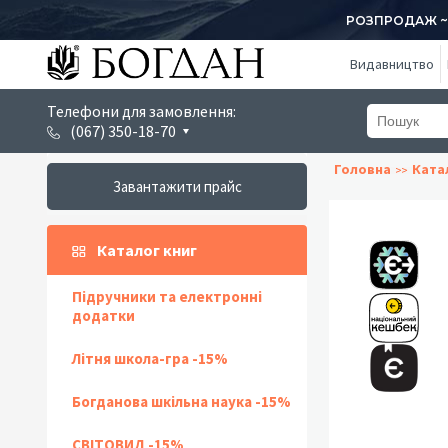
РОЗПРОДАЖ ~ 1
Видавництво
Телефони для замовлення:
(067) 350-18-70
Головна
Ката
Завантажити прайс
Каталог книг
Підручники та електронні
додатки
Літня школа-гра -15%
Богданова шкільна наука -15%
СВІТОВИД -15%