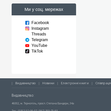
Ми у соц. мережах
Facebook
Instagram
Threads
Telegram
YouTube
TikTok
Видавництво
Новини
Електронні книги
Співпраця
|
|
|
|
Видавництво:
46002, м. Тернопіль, просп. Степана Бандери, 34а
Тел.: (0352) 52-06-07; (067) 350-75-93