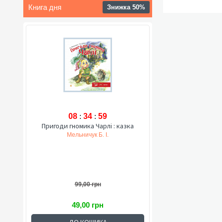
Книга дня
Знижка 50%
08
:
34
:
58
Пригоди гномика Чарлі : казка
Мельничук Б. І.
99,00 грн
49,00 грн