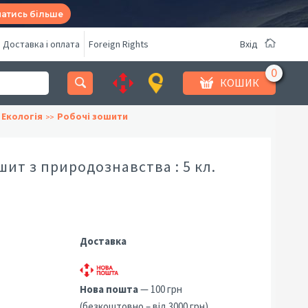
натись більше
Доставка і оплата
Foreign Rights
Вхід
КОШИК
 Екологія
Робочі зошити
ит з природознавства : 5 кл.
Доставка
Нова пошта
— 100 грн
(безкоштовно – від 3000 грн)