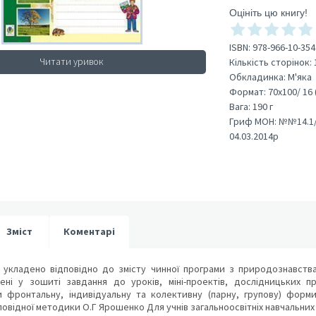
Оцініть цю книгу!
ISBN:
978-966-10-354
Читати уривок
Кількість сторінок:
Обкладинка:
М'яка
Формат:
70х100/ 16 
Вага:
190 г
Гриф МОН:
№№14.1/1
04.03.2014р
Зміст
Коментарі
укладено відповідно до змісту чинної програми з природознавства 
ені у зошиті завдання до уроків, міні-проектів, дослідницьких п
 фронтальну, індивідуальну та колективну (парну, групову) форм
повідної методики О.Г Ярошенко Для учнів загальноосвітніх навчальних