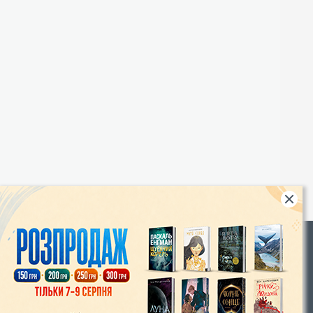
Rights
|
Інтернет-магазин «Видавництво Богдан»:
46018, м. Тернопіль, А/С 529
Тел.: (067) 350-18-70, (066) 727-17-62