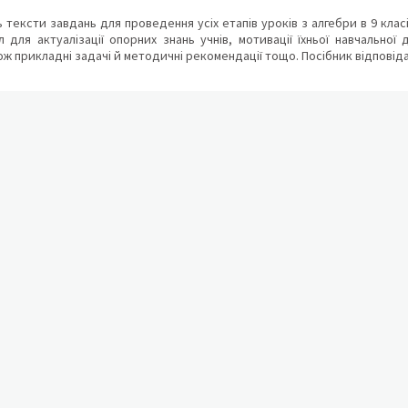
 тексти завдань для проведення усіх етапів уроків з алгебри в 9 класі
 для актуалізації опорних знань учнів, мотивації їхньої навчальної 
кож прикладні задачі й методичні рекомендації тощо. Посібник відпові