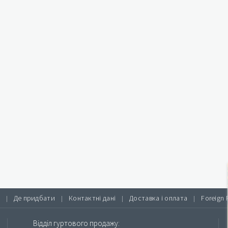
Де придбати
Контактні дані
Доставка і оплата
Foreign 
|
|
|
|
Відділ гуртового продажу: