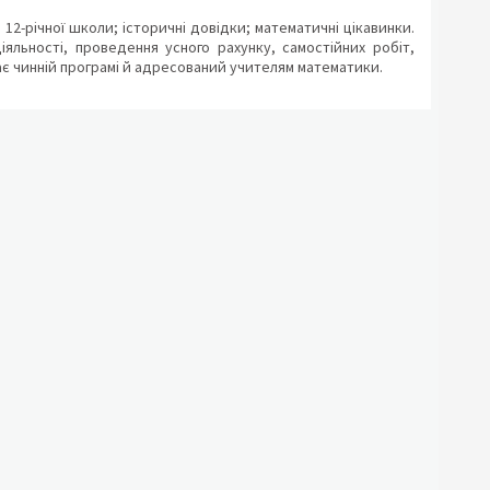
 12-річної школи; історичні довідки; математичні цікавинки.
діяльності, проведення усного рахунку, самостійних робіт,
дає чинній програмі й адресований учителям математики.