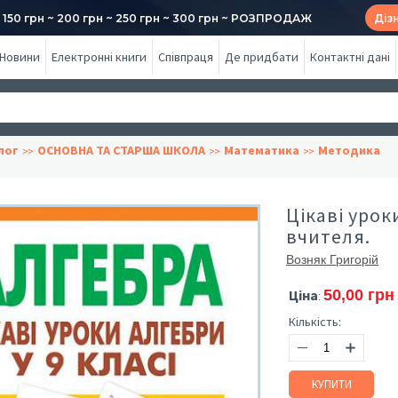
50 грн ~ 200 грн ~ 250 грн ~ 300 грн ~ РОЗПРОДАЖ
Діз
Новини
Електронні книги
Співпраця
Де придбати
Контактні дані
лог
ОСНОВНА ТА СТАРША ШКОЛА
Математика
Методика
Цікаві урок
вчителя.
Возняк Григорій
Ціна
50,00 грн
:
Кількість:
КУПИТИ