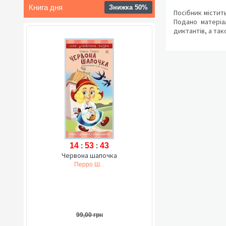
Книга дня
Знижка 50%
Посібник містить
Подано матеріал
диктантів, а та
14
:
53
:
42
Червона шапочка
Перро Ш. .
99,00 грн