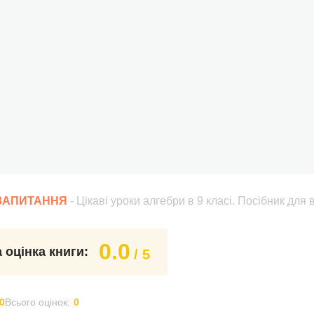
 ЗАПИТАННЯ
- Цікаві уроки алгебри в 9 класі. Посібник для 
0.0
 оцінка книги:
/ 5
0
Всього оцінок:
0