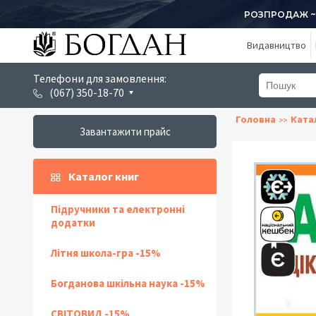
РОЗПРОДАЖ ~ 1
Видавництво
Телефони для замовлення:
(067) 350-18-70
Головна
Ката
Завантажити прайс
Каталог книг
Підручники та електронні
додатки
Літня школа-гра -15%
Богданова шкільна наука -15%
СВІТОВИД -15%