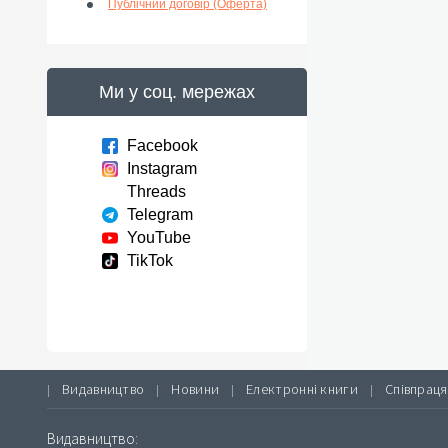
Публічний договір (Оферта)
Ми у соц. мережах
Facebook
Instagram
Threads
Telegram
YouTube
TikTok
Видавництво
Новини
Електронні книги
Співпраця
|
|
|
|
Видавництво: