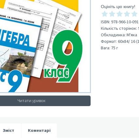
Оцініть цю книгу!
ISBN:
978-966-10-091
Кількість сторінок:
Обкладинка:
М'яка
Формат:
60х84/ 16 (
Вага:
75 г
Читати уривок
Зміст
Коментарі