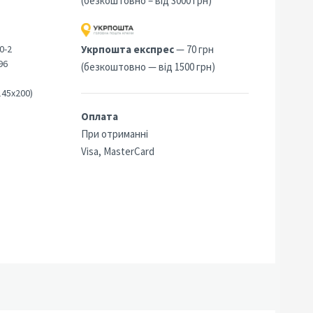
(безкоштовно – від 3000 грн)
0-2
Укрпошта експрес
— 70 грн
96
(безкоштовно — від 1500 грн)
145х200)
Оплата
При отриманні
Visa, MasterCard