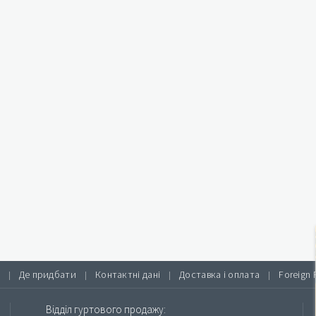
Де придбати
Контактні дані
Доставка і оплата
Foreign 
|
|
|
|
Відділ гуртового продажу: