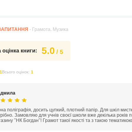
 ЗАПИТАННЯ
- Грамота. Музика
5.0
 оцінка книги:
/ 5
1
Всього оцінок:
1
дмила
на поліграфія, досить цупкий, плотний папір. Для шкіл мис
рібно. Замовляю для учнів своєї школи вже декілька років п
азину "НК Богдан"! Грамот такої якості та з такою тематико