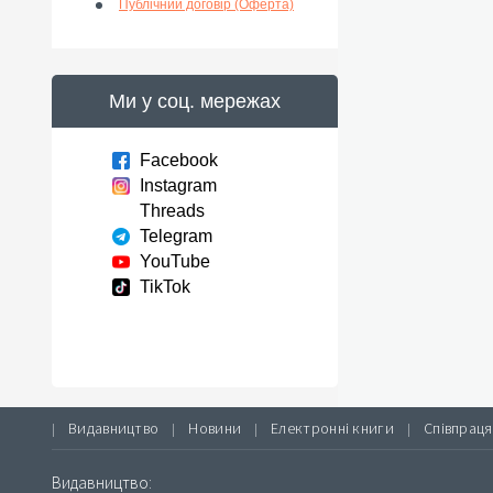
Публічний договір (Оферта)
Ми у соц. мережах
Facebook
Instagram
Threads
Telegram
YouTube
TikTok
Видавництво
Новини
Електронні книги
Співпраця
|
|
|
|
Видавництво: