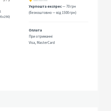
5 / 5
5
Укрпошта експрес
— 70 грн
2
(безкоштовно — від 1500 грн)
05х290)
Оплата
При отриманні
Visa, MasterCard