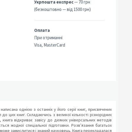
Укрпошта експрес
— 70 грн
(безкоштовно — від 1500 грн)
Оплата
При отриманні
Visa, MasterCard
написана однією з останніх у його серії книг, присвячених
 до цих книг. Складаючись з великої кількості різнорідних
 книга відкриває завісу до деяких універсальних методів
ься жодної спеціальної підготовки. Розв’язання багатьох
х може замислитися і знаний науковець. Книга перекладалася