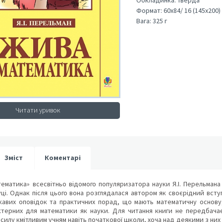
Обкладинка:
Тверда
Формат:
60х84/ 16 (145х200)
Вага:
325 г
Читати уривок
Зміст
Коментарі
ематика» всесвітньо відомого популяризатора науки Я.І. Перельмана 
ці. Однак після цього вона розглядалася автором як своєрідний вступ
ікавих оповідок та практичних порад, що мають математичну основу,
ктерних для математики як науки. Для читання книги не передбачаєт
 силу кмітливим учням навіть початкової школи, хоча над деякими з ни