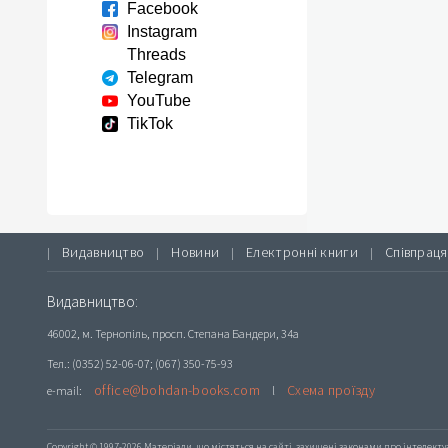
Facebook
Instagram
Threads
Telegram
YouTube
TikTok
Видавництво
Новини
Електронні книги
Співпраця
|
|
|
|
Видавництво:
46002, м. Тернопіль, просп. Степана Бандери, 34а
Тел.: (0352) 52-06-07; (067) 350-75-93
office@bohdan-books.com
Схема проїзду
e-mail:
l
Copyright © 1997-2026 Матеріали, що містяться на сайті, захищені законами про інтелекту