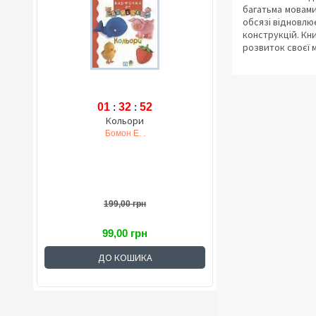
багатьма мовами
обсязі відновлю
конструкцій. Кн
розвиток своєї 
01
:
32
:
51
Кольори
Бомон Е. .
199,00 грн
99,00 грн
ДО КОШИКА