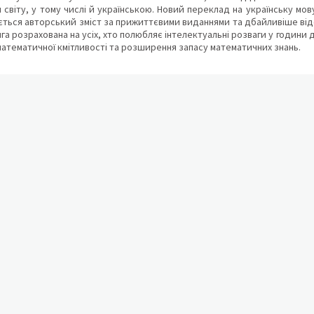
 світу, у тому числі й українською. Новий переклад на українську мов
ється авторський зміст за прижиттєвими виданнями та дбайливіше від
ига розрахована на усіх, хто полюбляє інтелектуальні розваги у години
математичної кмітливості та розширення запасу математичних знань.