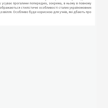
у усуває прогалини попередніх, зокрема, в ньому в повному
ображаються стилістичні особливості сталих україномовних
 дозвілля. Особливо буде корисною для учнів, які дбають про