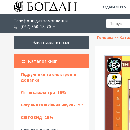
Видавництво
Телефони для замовлення:
(067) 350-18-70
Головна
Ката
Завантажити прайс
Каталог книг
Підручники та електронні
додатки
Літня школа-гра -15%
Богданова шкільна наука -15%
СВІТОВИД -15%