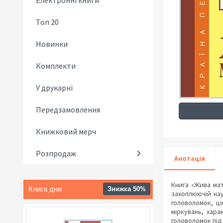
Електронні книги
Топ 20
Новинки
Комплекти
У друкарні
Передзамовлення
Книжковий мерч
Розпродаж
Анотація
Книга «Жива мат
Книга дня
Знижка 50%
захоплюючій нау
головоломок, ц
міркувань, хара
головоломок під