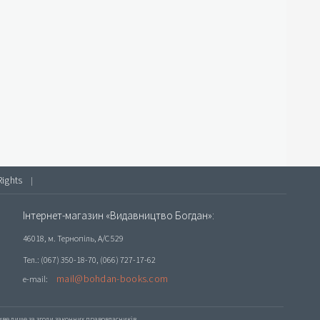
Rights
|
Інтернет-магазин «Видавництво Богдан»:
46018, м. Тернопіль, А/С 529
Тел.: (067) 350-18-70, (066) 727-17-62
mail@bohdan-books.com
e-mail:
е лише за згоди законних правовласників.