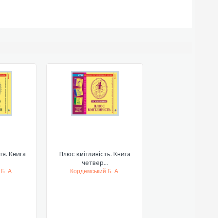
я. Книга
Плюс кмітливість. Книга
.
четвер...
Б. А.
Кордемський Б. А.