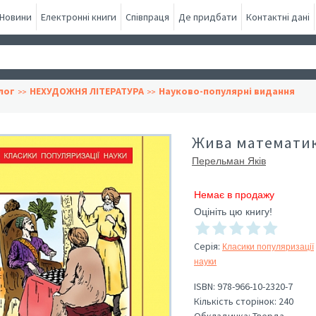
Новини
Електронні книги
Співпраця
Де придбати
Контактні дані
лог
НЕХУДОЖНЯ ЛІТЕРАТУРА
Науково-популярні видання
Жива математи
Перельман Яків
Немає в продажу
Оцініть цю книгу!
Серія
:
Класики популяризації
науки
ISBN:
978-966-10-2320-7
Кількість сторінок:
240