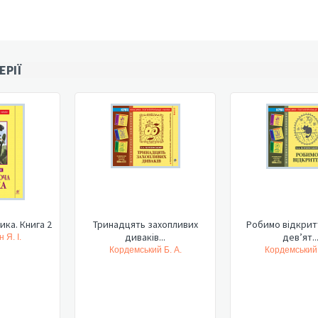
ЕРІЇ
ка. Книга 2
Тринадцять захопливих
Робимо відкритт
диваків...
дев’ят..
 Я. І.
Кордемський Б. А.
Кордемський 