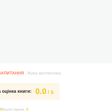
 ЗАПИТАННЯ
- Жива математика
0.0
 оцінка книги:
/ 5
0
Всього оцінок:
0