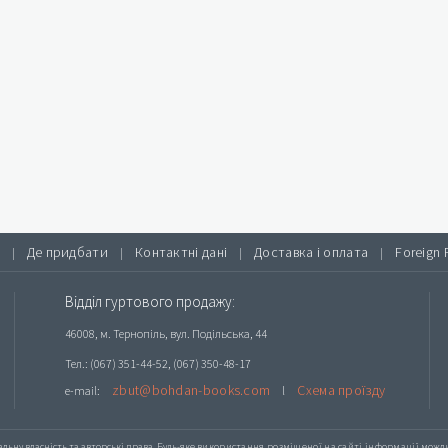
Де придбати
Контактні дані
Доставка і оплата
Foreign 
|
|
|
|
Відділ гуртового продажу:
46008, м. Тернопіль, вул. Подільська, 44
Тел.: (067) 351-44-52, (067) 350-48-17
zbut@bohdan-books.com
Схема проїзду
e-mail:
l
альну власність та авторські права. Будь-яке
використання розміщеної на сайті інформації
можлив