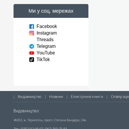
Ми у соц. мережах
Facebook
Instagram
Threads
Telegram
YouTube
TikTok
Видавництво
Новини
Електронні книги
Співпраця
|
|
|
|
Видавництво:
46002, м. Тернопіль, просп. Степана Бандери, 34а
Тел.: (0352) 52-06-07; (067) 350-75-93