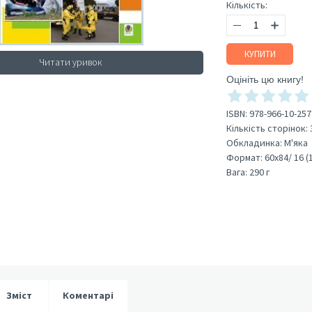
Кількість:
КУПИТИ
Читати уривок
Оцініть цю книгу!
ISBN:
978-966-10-257
Кількість сторінок:
Обкладинка:
М'яка
Формат:
60х84/ 16 (
Вага:
290 г
Зміст
Коментарі