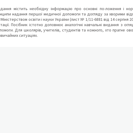
дання містить необхідну інформацію про основні по-ложення і нор
нципи надання першої медичної допомоги та догляду за хворими відп
іністерством освіти і науки України (лист № 1/11-6881 від 14 серпня 20
едитації. Посібник істотно доповнює аналогічні навчальні видання з ог
помоги. Для школярів, учителів, студентів та кожного, хто прагне о
звичайних ситуаціях.