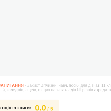
 ЗАПИТАННЯ
- Захист Вітчизни: навч. посіб. для дівчат: 11 к
ь), коледжів, ліцеїв, вищих навч.закладів І-ІІ рівнів акредита
0.0
 оцінка книги:
/ 5