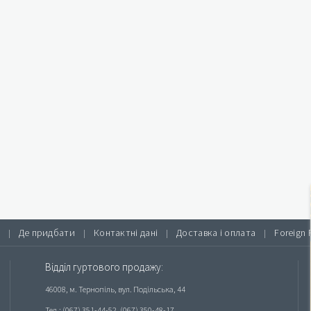
Де придбати
Контактні дані
Доставка і оплата
Foreign 
|
|
|
|
Відділ гуртового продажу:
46008, м. Тернопіль, вул. Подільська, 44
Тел.: (067) 351-44-52, (067) 350-48-17