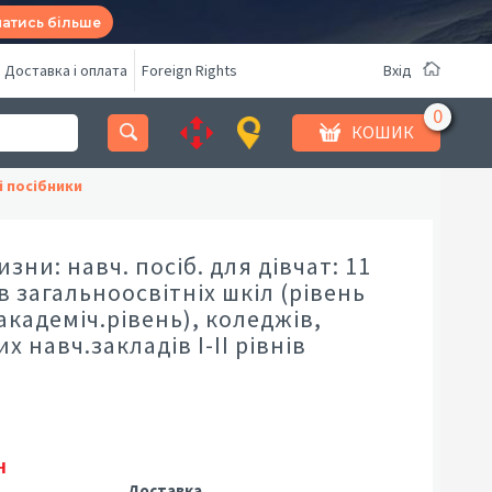
натись більше
Доставка і оплата
Foreign Rights
Вхід
КОШИК
і посібники
изни: навч. посіб. для дівчат: 11
ів загальноосвітніх шкіл (рівень
академіч.рівень), коледжів,
х навч.закладів І-ІІ рівнів
ї
н
Доставка