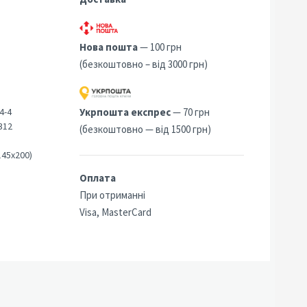
Нова пошта
— 100 грн
(безкоштовно – від 3000 грн)
4-4
Укрпошта експрес
— 70 грн
312
(безкоштовно — від 1500 грн)
145х200)
Оплата
При отриманні
Visa, MasterCard