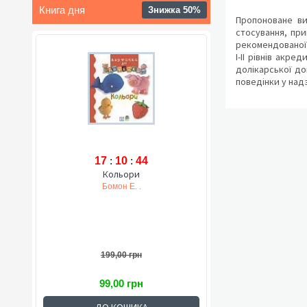
Книга дня
Знижка 50%
Пропоноване ви
стосування, при
рекомендованої М
І-ІІ рівнів акр
долікарської до
поведінки у над
17
:
10
:
43
Кольори
Бомон Е. .
199,00 грн
99,00 грн