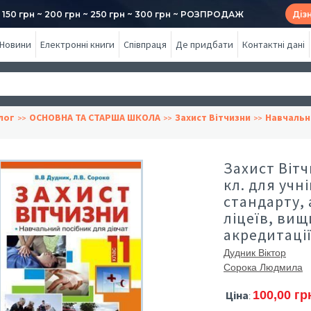
50 грн ~ 200 грн ~ 250 грн ~ 300 грн ~ РОЗПРОДАЖ
Діз
Новини
Електронні книги
Співпраця
Де придбати
Контактні дані
лог
ОСНОВНА ТА СТАРША ШКОЛА
Захист Вітчизни
Навчальн
Захист Вітч
кл. для учн
стандарту, 
ліцеїв, вищи
акредитаці
Дудник Віктор
Сорока Людмила
Ціна
100,00 гр
: