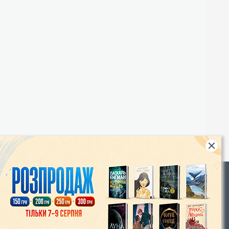
Rights
|
Інтернет-магазин «Видавництво Богдан»:
46018, м. Тернопіль, А/С 529
Тел.: (067) 350-18-70, (066) 727-17-62