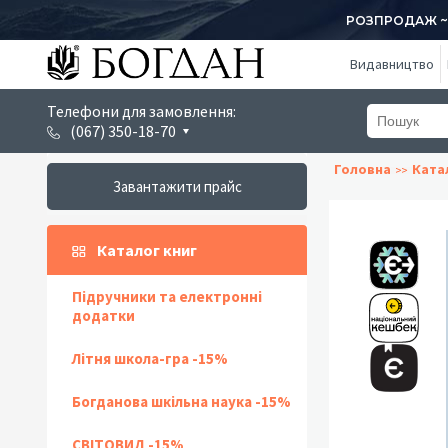
РОЗПРОДАЖ ~ 1
Видавництво
Телефони для замовлення:
(067) 350-18-70
Головна
Ката
Завантажити прайс
Каталог книг
Підручники та електронні
додатки
Літня школа-гра -15%
Богданова шкільна наука -15%
СВІТОВИД -15%