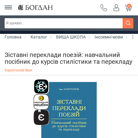
0
РОЗПРОДАЖ ~ 150 грн ~ 200 грн ~ 250 грн ~
Дізнатись більше
300 грн ~ РОЗПРОДАЖ
Головна
Каталог
ВИЩА ШКОЛА
Іноземні мови
Зі
Зіставні переклади поезій: навчальний
посібник до курсів стилістики та перекладу
Харитонов Іван